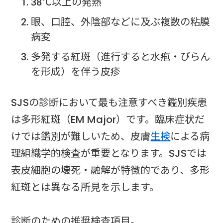
38℃以上の発熱
眼、口腔、外陰部などに及ぶ複数の粘膜
病変
多発する紅斑（進行すると水疱・びらん
を形成）を伴う皮疹
SJSの診断において最も注意すべき鑑別疾患
は多形紅斑（EM Major）です。臨床症状だ
けでは鑑別が難しいため、皮膚
生検
による病
理組織学的検査が重要となります。SJSでは
表皮細胞の壊死・融解が特徴的であり、多形
紅斑とは異なる所見を示します。
診断のための推奨検査項目。