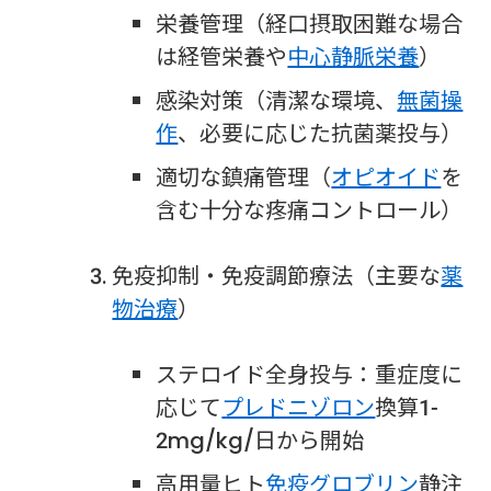
栄養管理（経口摂取困難な場合
は経管栄養や
中心静脈栄養
）
感染対策（清潔な環境、
無菌操
作
、必要に応じた抗菌薬投与）
適切な鎮痛管理（
オピオイド
を
含む十分な疼痛コントロール）
免疫抑制・免疫調節療法（主要な
薬
物治療
）
ステロイド全身投与：重症度に
応じて
プレドニゾロン
換算1-
2mg/kg/日から開始
高用量ヒト
免疫グロブリン
静注