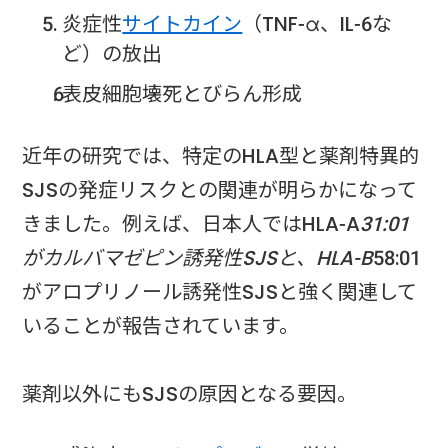
炎症性
サイトカイン
（TNF-α、IL-6な
ど）の放出
表皮細胞壊死とびらん形成
近年の研究では、特定のHLA型と薬剤特異的
SJSの発症リスクとの関連が明らかになって
きました。例えば、日本人ではHLA-A
31:01
がカルバマゼピン誘発性SJSと、HLA-B
58:01
がアロプリノール誘発性SJSと強く関連して
いることが報告されています。
薬剤以外にもSJSの原因となる要因。