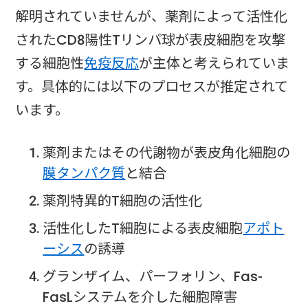
解明されていませんが、薬剤によって活性化
されたCD8陽性Tリンパ球が表皮細胞を攻撃
する細胞性
免疫反応
が主体と考えられていま
す。具体的には以下のプロセスが推定されて
います。
薬剤またはその代謝物が表皮角化細胞の
膜タンパク質
と結合
薬剤特異的T細胞の活性化
活性化したT細胞による表皮細胞
アポト
ーシス
の誘導
グランザイム、パーフォリン、Fas-
FasLシステムを介した細胞障害