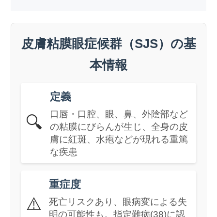
皮膚粘膜眼症候群（SJS）の基
本情報
定義
口唇・口腔、眼、鼻、外陰部など
🔍
の粘膜にびらんが生じ、全身の皮
膚に紅斑、水疱などが現れる重篤
な疾患
重症度
⚠️
死亡リスクあり、眼病変による失
明の可能性も。指定難病(38)に認