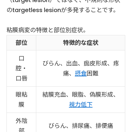
のtargetless lesionが多発することです。
粘膜病変の特徴と部位別症状。
部位
特徴的な症状
口
びらん、出血、痂皮形成、疼
腔・
痛、
摂食
困難
口唇
眼粘
結膜充血、眼脂、偽膜形成、
膜
視力低下
外陰
びらん、排尿痛、排便痛
部