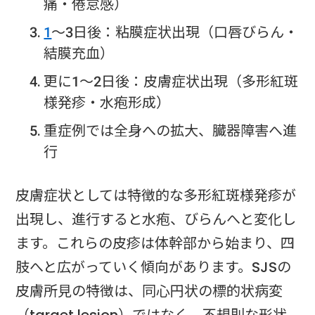
痛・倦怠感）
1
〜3日後：粘膜症状出現（口唇びらん・
結膜充血）
更に1〜2日後：皮膚症状出現（多形紅斑
様発疹・水疱形成）
重症例では全身への拡大、臓器障害へ進
行
皮膚症状としては特徴的な多形紅斑様発疹が
出現し、進行すると水疱、びらんへと変化し
ます。これらの皮疹は体幹部から始まり、四
肢へと広がっていく傾向があります。SJSの
皮膚所見の特徴は、同心円状の標的状病変
（target lesion）ではなく、不規則な形状