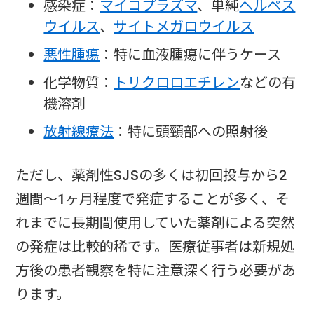
感染症：
マイコプラズマ
、単純
ヘルペス
ウイルス
、
サイトメガロウイルス
悪性腫瘍
：特に血液腫瘍に伴うケース
化学物質：
トリクロロエチレン
などの有
機溶剤
放射線療法
：特に頭頸部への照射後
ただし、薬剤性SJSの多くは初回投与から2
週間〜1ヶ月程度で発症することが多く、そ
れまでに長期間使用していた薬剤による突然
の発症は比較的稀です。医療従事者は新規処
方後の患者観察を特に注意深く行う必要があ
ります。