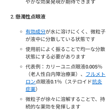
やかな効果発現が期待できます
懸濁性点眼液
有効成分
が水に溶けにくく、微粒子
が液中に分散している状態です
使用前によく振ることで均一な分散
状態にする必要があります
代表例：カリーユニ点眼液0.005％
（老人性白内障治療薬）、
フルメト
ロン
点眼液0.1％（ステロイド
抗炎
症薬
）
微粒子が徐々に溶解することで、持
続的な薬効を発揮します