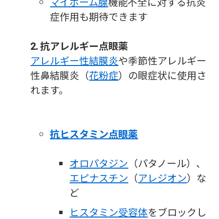
マイボーム腺
機能不全に対する抗炎
症作用も期待できます
2. 抗アレルギー点眼薬
アレルギー性結膜炎
や季節性アレルギー
性鼻結膜炎（
花粉症
）の眼症状に使用さ
れます。
抗ヒスタミン点眼薬
オロパタジン
（パタノール）、
エピナスチン
（
アレジオン
）な
ど
ヒスタミン受容体
をブロックし