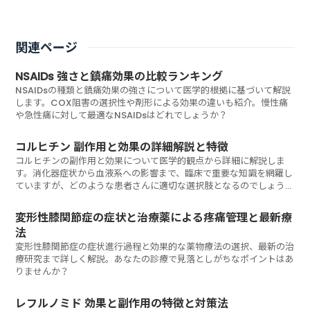
関連ページ
NSAIDs 強さと鎮痛効果の比較ランキング
NSAIDsの種類と鎮痛効果の強さについて医学的根拠に基づいて解説
します。COX阻害の選択性や剤形による効果の違いも紹介。慢性痛
や急性痛に対して最適なNSAIDsはどれでしょうか？
コルヒチン 副作用と効果の詳細解説と特徴
コルヒチンの副作用と効果について医学的観点から詳細に解説しま
す。消化器症状から血液系への影響まで、臨床で重要な知識を網羅し
ていますが、どのような患者さんに適切な選択肢となるのでしょう
か？
変形性膝関節症の症状と治療薬による疼痛管理と最新療
法
変形性膝関節症の症状進行過程と効果的な薬物療法の選択、最新の治
療研究まで詳しく解説。あなたの診療で見落としがちなポイントはあ
りませんか？
レフルノミド 効果と副作用の特徴と対策法