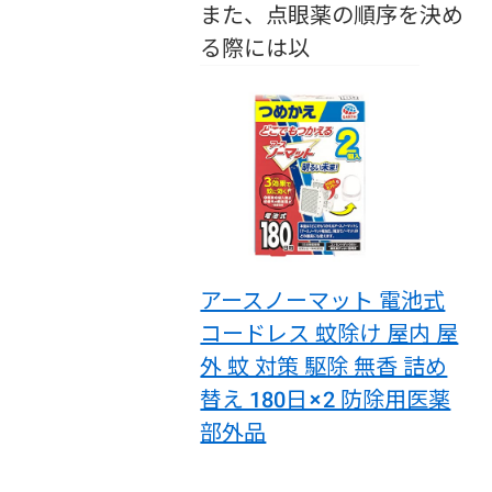
また、点眼薬の順序を決め
る際には以
アースノーマット 電池式
コードレス 蚊除け 屋内 屋
外 蚊 対策 駆除 無香 詰め
替え 180日×2 防除用医薬
部外品