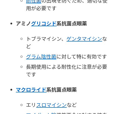
耐性菌
の出現を防ぐため、適切な使
用が必要です
アミノ
グリコシド
系抗菌点眼薬
トブラマイシン、
ゲンタマイシン
な
ど
グラム陰性菌
に対して特に有効です
長期使用による耐性化に注意が必要
です
マクロライド
系抗菌点眼薬
エリ
スロマイシン
など