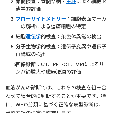
骨髄検査
：骨髄穿刺・
生検
による細胞形
態学的評価
フローサイトメトリー
：細胞表面マーカ
ーの解析による腫瘍細胞の特定
細胞
遺伝学
的検査
：染色体異常の検出
分子生物学的検査
：遺伝子変異や遺伝子
再構成の検出
画像診断
：CT、PET-CT、MRIによるリ
ンパ節腫大や臓器浸潤の評価
血液がんの診断では、これらの検査を組み合
わせて総合的に判断することが重要です。特
に、WHO分類に基づく正確な病型診断は、