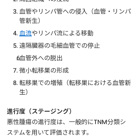
血管やリンパ管への侵入（血管・リンパ
管新生）
血流
やリンパ流による移動
遠隔臓器の毛細血管での停止
血管外への脱出
微小転移巣の形成
転移巣での増殖（転移巣における血管新
生）
進行度（ステージング）
悪性腫瘍の進行度は、一般的にTNM分類シ
ステムを用いて評価されます。