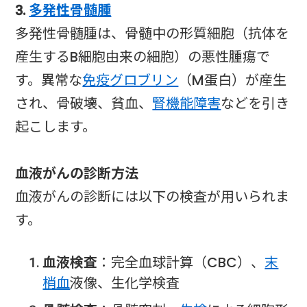
3.
多発性骨髄腫
多発性骨髄腫は、骨髄中の形質細胞（抗体を
産生するB細胞由来の細胞）の悪性腫瘍で
す。異常な
免疫グロブリン
（M蛋白）が産生
され、骨破壊、貧血、
腎機能障害
などを引き
起こします。
血液がんの診断方法
血液がんの診断には以下の検査が用いられま
す。
血液検査
：完全血球計算（CBC）、
末
梢血
液像、生化学検査