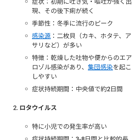
症状：初期に吐き気・嘔吐が強く出
現、その後下痢が続く
季節性：冬季に流行のピーク
感染源
：二枚貝（カキ、ホタテ、ア
サリなど）が多い
特徴：乾燥した吐物や便からのエア
ロゾル感染があり、
集団感染
を起こ
しやすい
症状持続期間：中央値で約2日間
ロタウイルス
特に小児での発生率が高い
症状持続期間：3-8日間と比較的長