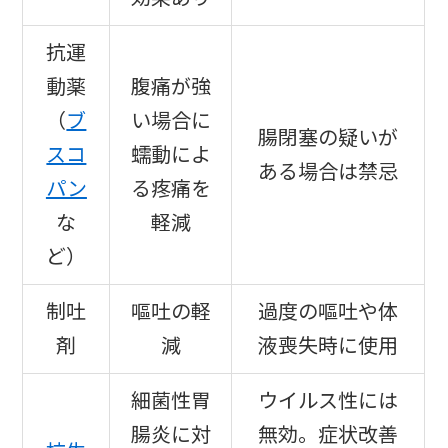
抗運
動薬
腹痛が強
（
ブ
い場合に
腸閉塞の疑いが
スコ
蠕動によ
ある場合は禁忌
パン
る疼痛を
な
軽減
ど）
制吐
嘔吐の軽
過度の嘔吐や体
剤
減
液喪失時に使用
細菌性胃
ウイルス性には
腸炎に対
無効。症状改善