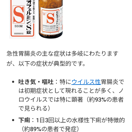
急性胃腸炎の主な症状は多岐にわたります
が、以下の症状が典型的です。
吐き気・嘔吐
：特に
ウイルス性
胃腸炎で
は初期症状として現れることが多く、ノ
ロウイルスでは特に顕著（約93%の患者
で見られる）
下痢
：1日3回以上の水様性下痢が特徴的
（約89%の患者で発症）