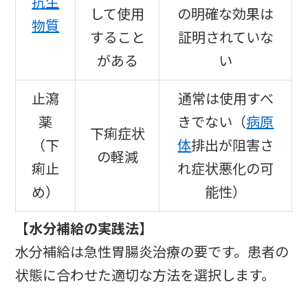
抗生
して使用
の明確な効果は
物質
すること
証明されていな
がある
い
止瀉
通常は使用すべ
薬
きでない（
病原
下痢症状
（下
体
排出が阻害さ
の軽減
痢止
れ症状悪化の可
め）
能性）
【水分補給の実践法】
水分補給は急性胃腸炎治療の要です。患者の
状態に合わせた適切な方法を選択します。