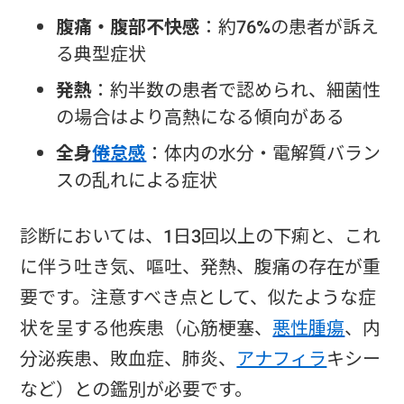
腹痛・腹部不快感
：約76%の患者が訴え
る典型症状
発熱
：約半数の患者で認められ、細菌性
の場合はより高熱になる傾向がある
全身
倦怠感
：体内の水分・電解質バラン
スの乱れによる症状
診断においては、1日3回以上の下痢と、これ
に伴う吐き気、嘔吐、発熱、腹痛の存在が重
要です。注意すべき点として、似たような症
状を呈する他疾患（心筋梗塞、
悪性腫瘍
、内
分泌疾患、敗血症、肺炎、
アナフィラ
キシー
など）との鑑別が必要です。