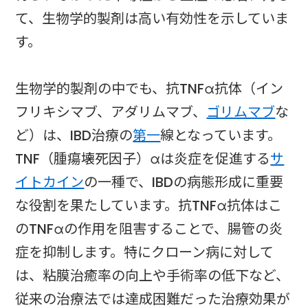
て、生物学的製剤は高い有効性を示していま
す。
生物学的製剤の中でも、抗TNFα抗体（イン
フリキシマブ、アダリムマブ、
ゴリムマブ
な
ど）は、IBD治療の
第一
線となっています。
TNF（腫瘍壊死因子）αは炎症を促進する
サ
イトカイン
の一種で、IBDの病態形成に重要
な役割を果たしています。抗TNFα抗体はこ
のTNFαの作用を阻害することで、腸管の炎
症を抑制します。特にクローン病に対して
は、粘膜治癒率の向上や手術率の低下など、
従来の治療法では達成困難だった治療効果が