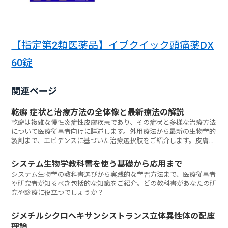
【指定第2類医薬品】イブクイック頭痛薬DX
60錠
関連ページ
乾癬 症状と治療方法の全体像と最新療法の解説
乾癬は複雑な慢性炎症性皮膚疾患であり、その症状と多様な治療方法
について医療従事者向けに詳述します。外用療法から最新の生物学的
製剤まで、エビデンスに基づいた治療選択肢をご紹介します。皮膚科
診療において、あなたの乾癬患者ケアをどう最適化しますか？
システム生物学教科書を使う基礎から応用まで
システム生物学の教科書選びから実践的な学習方法まで、医療従事者
や研究者が知るべき包括的な知識をご紹介。どの教科書があなたの研
究や診療に役立つでしょうか？
ジメチルシクロヘキサンシストランス立体異性体の配座
理論