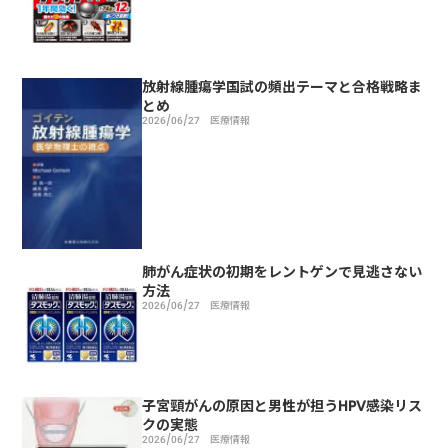
放射線腫瘍学国試の頻出テーマと合格戦略ま
とめ
2026/06/27
医療情報
肺がん症状の初期をレントゲンで見逃さない
方法
2026/06/27
医療情報
子宮頸がんの原因と男性が担うHPV感染リス
クの実態
2026/06/27
医療情報