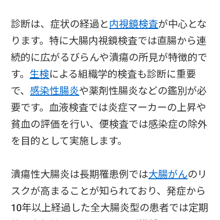
診断は、症状の経過と
内視鏡検査
が中心とな
ります。特に大腸内視鏡検査では直腸から連
続的に広がるびらんや潰瘍の所見が特徴的で
す。
生検
による組織学的検査も診断に重要
で、
感染性腸炎
や薬剤性腸炎などの鑑別が必
要です。血液検査では炎症マーカーの上昇や
貧血の評価を行い、便検査では感染症の除外
を目的として実施します。
潰瘍性大腸炎は長期罹患例では
大腸がん
のリ
スクが高まることが知られており、発症から
10年以上経過した全大腸炎型の患者では定期