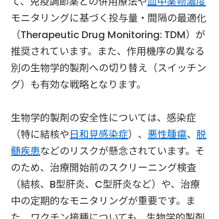
て、免疫調節薬との併用療法や
血中薬物濃度
モニタリングに基づく投与量・間隔の最適化
（Therapeutic Drug Monitoring: TDM）が
推奨されています。また、作用機序の異なる
別の生物学的製剤への切り替え（スイッチン
グ）も有効な戦略となります。
生物学的製剤の安全性については、感染症
（特に結核や
日和見感染症
）、
悪性腫瘍
、
脱
髄疾患
などのリスクが懸念されています。そ
のため、治療開始前のスクリーニング検査
（結核、B型肝炎、C型肝炎など）や、治療
中の定期的なモニタリングが重要です。ま
た、ワクチン接種についても、生物学的製剤