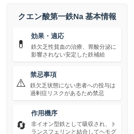
クエン酸第一鉄Na 基本情報
効果・適応
💊
鉄欠乏性貧血の治療、胃酸分泌に
影響されない安定した鉄補給
禁忌事項
⚠️
鉄欠乏状態にない患者への投与は
過剰症リスクがあるため禁忌
作用機序
🔄
非イオン型鉄として吸収され、ト
ランスフェリンと結合してヘモグ