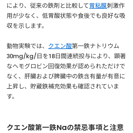
により、従来の鉄剤と比較して
胃粘膜
刺激作
用が少なく、低胃酸状態や食後でも良好な吸
収を示します。
動物実験では、
クエン酸
第一鉄ナトリウム
30mg/kg/日を18日間連続投与により、顕著
なヘモグロビン回復効果が認められただけで
なく、肝臓および脾臓中の鉄含有量が有意に
上昇し、貯蔵鉄補充効果も確認されていま
す。
クエン酸第一鉄Naの禁忌事項と注意