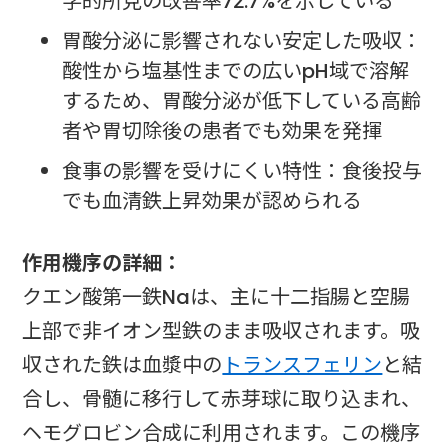
学的所見の改善率72.7%を示している
胃酸分泌に影響されない安定した吸収：
酸性から塩基性までの広いpH域で溶解
するため、胃酸分泌が低下している高齢
者や胃切除後の患者でも効果を発揮
食事の影響を受けにくい特性：食後投与
でも血清鉄上昇効果が認められる
作用機序の詳細：
クエン酸第一鉄Naは、主に十二指腸と空腸
上部で非イオン型鉄のまま吸収されます。吸
収された鉄は血漿中の
トランスフェリン
と結
合し、骨髄に移行して赤芽球に取り込まれ、
ヘモグロビン合成に利用されます。この機序