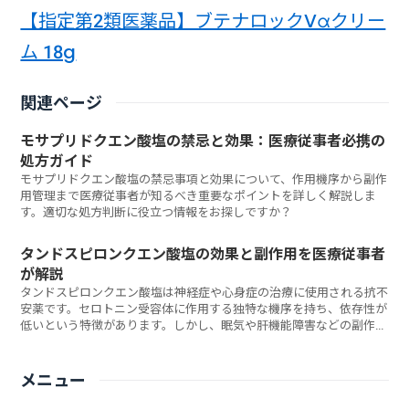
【指定第2類医薬品】ブテナロックVαクリー
ム 18g
関連ページ
モサプリドクエン酸塩の禁忌と効果：医療従事者必携の
処方ガイド
モサプリドクエン酸塩の禁忌事項と効果について、作用機序から副作
用管理まで医療従事者が知るべき重要なポイントを詳しく解説しま
す。適切な処方判断に役立つ情報をお探しですか？
タンドスピロンクエン酸塩の効果と副作用を医療従事者
が解説
タンドスピロンクエン酸塩は神経症や心身症の治療に使用される抗不
安薬です。セロトニン受容体に作用する独特な機序を持ち、依存性が
低いという特徴があります。しかし、眠気や肝機能障害などの副作用
も報告されています。医療従事者として知っておくべき効果と副作用
について詳しく解説します。
メニュー