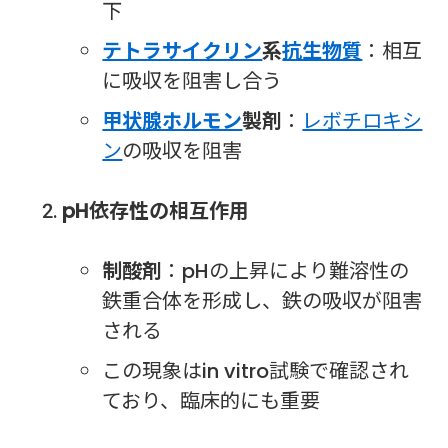
下
テトラサイクリン
系
抗生物質
：相互
に吸収を阻害し合う
甲状腺ホルモン
製剤
：
レボチロキシ
ン
の吸収を阻害
pH依存性の相互作用
制酸剤
：pHの上昇により難溶性の
鉄重合体を形成し、鉄の吸収が阻害
される
この現象はin vitro試験で確認され
ており、臨床的にも重要