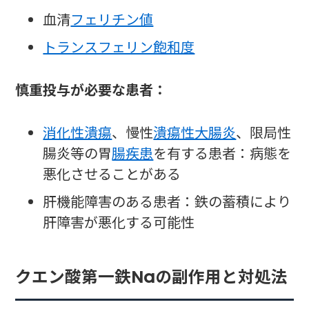
血清
フェリチン値
トランスフェリン飽和度
慎重投与が必要な患者：
消化性潰瘍
、慢性
潰瘍性大腸炎
、限局性
腸炎等の胃
腸疾患
を有する患者：病態を
悪化させることがある
肝機能障害のある患者：鉄の蓄積により
肝障害が悪化する可能性
クエン酸第一鉄Naの副作用と対処法