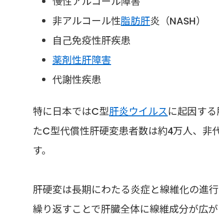
慢性アルコール障害
非アルコール性
脂肪肝
炎（NASH）
自己免疫性肝疾患
薬剤性肝障害
代謝性疾患
特に日本ではC型
肝炎ウイルス
に起因する
たC型代償性肝硬変患者数は約4万人、非
す。
肝硬変は長期にわたる炎症と線維化の進行
繰り返すことで肝臓全体に線維成分が広が