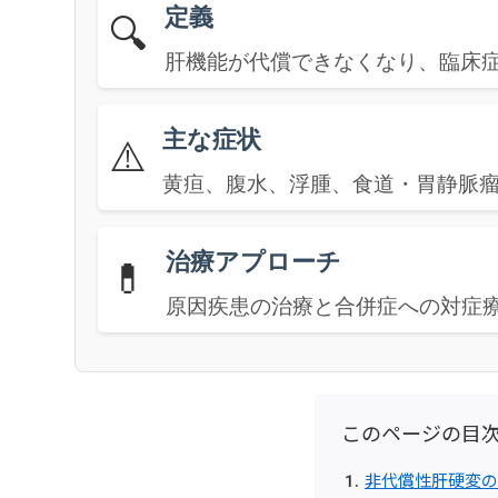
定義
🔍
肝機能が代償できなくなり、臨床
主な症状
⚠️
黄疸、腹水、浮腫、食道・胃静脈
治療アプローチ
💊
原因疾患の治療と合併症への対症
このページの目
非代償性肝硬変の