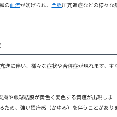
臓の
血流
が妨げられ、
門脈
圧亢進症などの様々な
症
亢進に伴い、様々な症状や合併症が現れます。主
ると皮膚や眼球結膜が黄色く変色する黄疸が出現しま
るため、強い掻痒感（かゆみ）を伴うことがあり