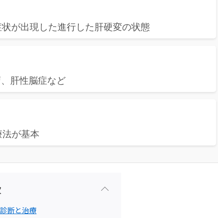
症状が出現した進行した肝硬変の状態
瘤、肝性脳症など
療法が基本
次
診断と治療