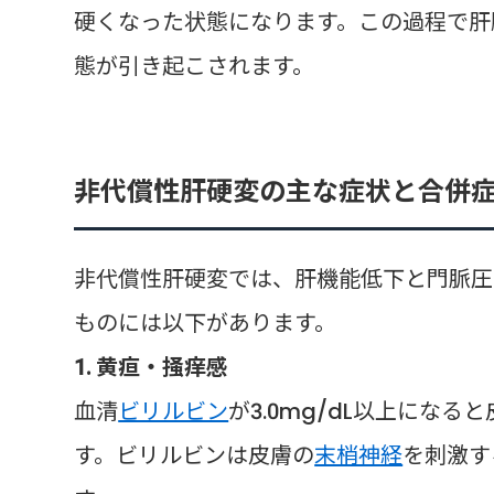
硬くなった状態になります。この過程で肝
態が引き起こされます。
非代償性肝硬変の主な症状と合併
非代償性肝硬変では、肝機能低下と門脈圧
ものには以下があります。
1. 黄疸・掻痒感
血清
ビリルビン
が3.0mg/dL以上にな
す。ビリルビンは皮膚の
末梢神経
を刺激す