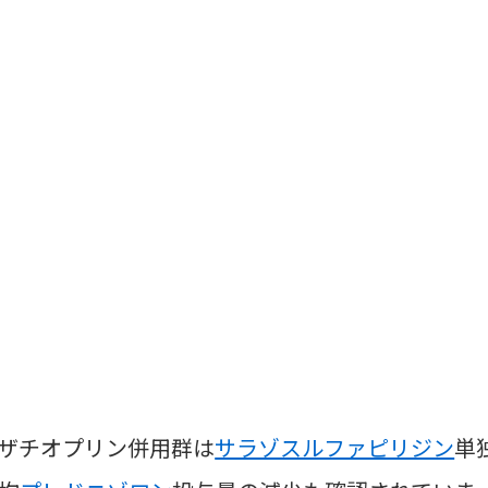
ザチオプリン併用群は
サラゾスルファピリジン
単