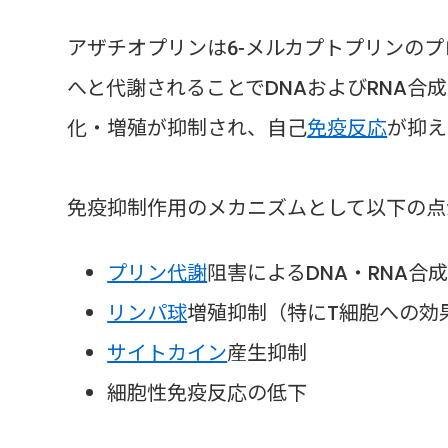
アザチオプリンは6-メルカプトプリンのプ
へと代謝されることでDNAおよびRNA合
化・増殖が抑制され、自己
免疫反応
が抑え
免疫抑制作用のメカニズムとして以下の点
プリン代謝
阻害によるDNA・RNA合
リンパ球
増殖抑制（特にT細胞への効
サイトカイン
産生抑制
細胞性免疫反応の低下