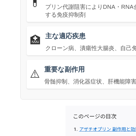
💊
プリン代謝阻害によりDNA・RN
する免疫抑制剤
主な適応疾患
🏥
クローン病、潰瘍性大腸炎、自己
重要な副作用
⚠️
骨髄抑制、消化器症状、肝機能障
このページの目次
アザチオプリン 副作用と効