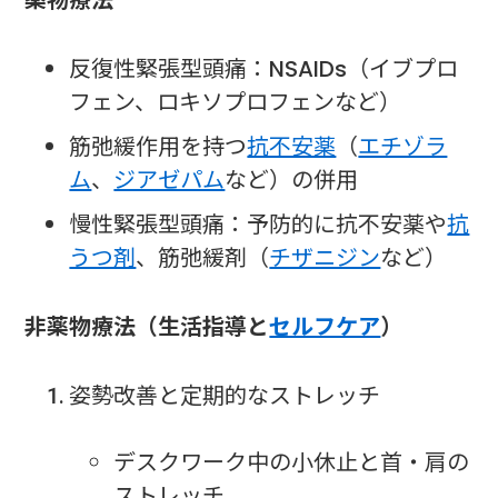
薬物療法
反復性緊張型頭痛：NSAIDs（イブプロ
フェン、ロキソプロフェンなど）
筋弛緩作用を持つ
抗不安薬
（
エチゾラ
ム
、
ジアゼパム
など）の併用
慢性緊張型頭痛：予防的に抗不安薬や
抗
うつ剤
、筋弛緩剤（
チザニジン
など）
非薬物療法（生活指導と
セルフケア
）
姿勢改善と定期的なストレッチ
デスクワーク中の小休止と首・肩の
ストレッチ