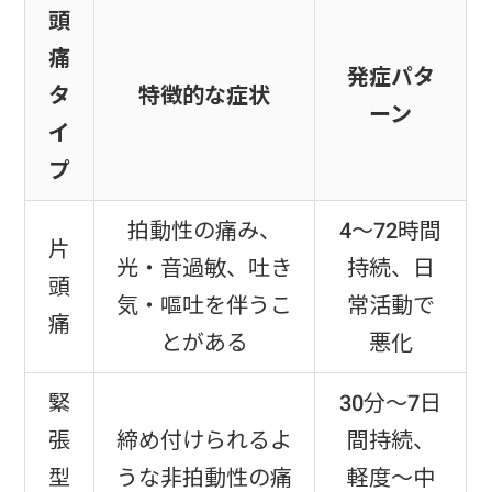
頭
痛
発症パタ
タ
特徴的な症状
ーン
イ
プ
拍動性の痛み、
4～72時間
片
光・音過敏、吐き
持続、日
頭
気・嘔吐を伴うこ
常活動で
痛
とがある
悪化
緊
30分～7日
張
締め付けられるよ
間持続、
型
うな非拍動性の痛
軽度～中