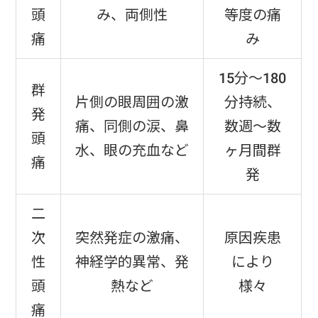
頭
み、両側性
等度の痛
痛
み
15分～180
群
片側の眼周囲の激
分持続、
発
痛、同側の涙、鼻
数週～数
頭
水、眼の充血など
ヶ月間群
痛
発
二
次
突然発症の激痛、
原因疾患
性
神経学的異常、発
により
頭
熱など
様々
痛