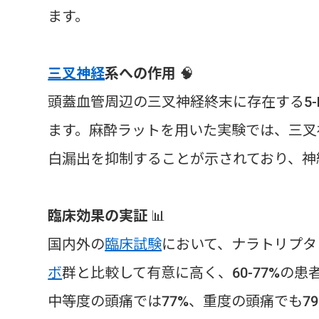
ます。
三叉神経
系への作用
🧠
頭蓋血管周辺の三叉神経終末に存在する5-
ます。麻酔ラットを用いた実験では、三叉
白漏出を抑制することが示されており、神
臨床効果の実証
📊
国内外の
臨床試験
において、ナラトリプタ
ボ
群と比較して有意に高く、60-77%の
中等度の頭痛では77%、重度の頭痛でも7