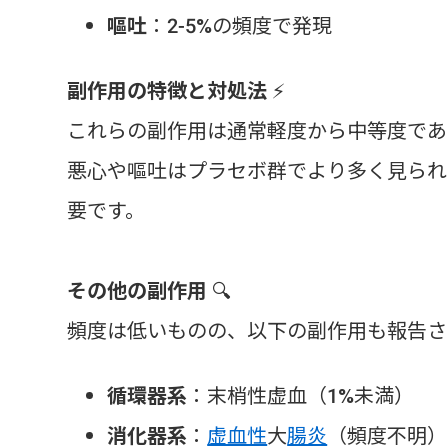
嘔吐
：2-5%の頻度で発現
副作用の特徴と対処法
⚡
これらの副作用は通常軽度から中等度であ
悪心や嘔吐はプラセボ群でより多く見られ
要です。
その他の副作用
🔍
頻度は低いものの、以下の副作用も報告さ
循環器系
：末梢性虚血（1%未満）
消化器系
：
虚血性
大
腸炎
（頻度不明）