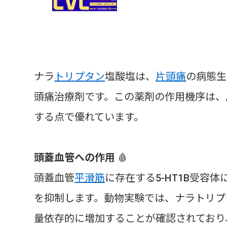
ナラ
トリプタン
塩酸塩は、
片頭痛
の病態生
頭痛治療剤です。この薬剤の作用機序は、
する点で優れています。
頭蓋血管への作用
🩸
頭蓋血管
平滑筋
に存在する5-HT1B受
を抑制します。動物実験では、ナラトリプ
量依存的に増加することが確認されており