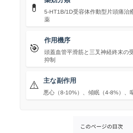
💊
5-HT1B/1D受容体作動型片頭
薬
作用機序
🎯
頭蓋血管平滑筋と三叉神経終末の
抑制
主な副作用
⚠️
悪心（8-10%）、傾眠（4-8%）
このページの目次