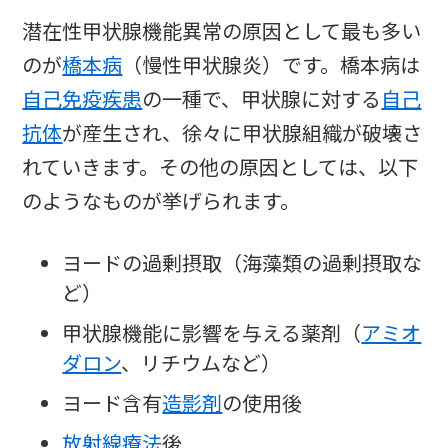
潜在性甲状腺機能異常の原因として最も多い
のが
橋本病
（慢性甲状腺炎）です。橋本病は
自己免疫疾患
の一種で、甲状腺に対する
自己
抗体
が産生され、徐々に甲状腺組織が破壊さ
れていきます。その他の原因としては、以下
のようなものが挙げられます。
ヨードの過剰摂取（海藻類の過剰摂取な
ど）
甲状腺機能に影響を与える薬剤（
アミオ
ダロン
、リチウムなど）
ヨード含有
造影剤
の使用後
放射線療法
後