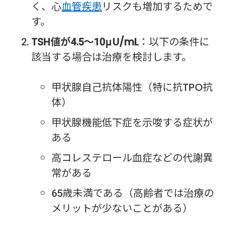
く、心
血管疾患
リスクも増加するためで
す。
TSH値が4.5～10μU/mL
：以下の条件に
該当する場合は治療を検討します。
甲状腺自己抗体陽性（特に抗TPO抗
体）
甲状腺機能低下症を示唆する症状が
ある
高コレステロール血症などの代謝異
常がある
65歳未満である（高齢者では治療の
メリットが少ないことがある）