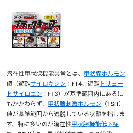
潜在性甲状腺機能異常とは、
甲状腺ホルモン
値（遊離
サイロキシン
：FT4、遊離
トリヨー
ドサイロニン
：FT3）が基準範囲内にあるに
もかかわらず、
甲状腺刺激ホルモン
（TSH）
値が基準範囲から逸脱している状態を指しま
す。特に多いのが潜在性
甲状腺機能低下症