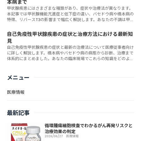
本病まで
甲状腺疾患にはさまざまな種類があり、症状や治療法が異なります。
本記事では甲状腺機能亢進症と低下症の違い、バセドウ病や橋本病の
特徴、リバースT3の影響まで幅広く解説します。あなたの不調は甲
状腺が原因かもしれませんか？
自己免疫性甲状腺疾患の症状と治療方法における最新知
見
自己免疫性甲状腺疾患の症状と最新の治療法について医療従事者向け
に詳しく解説します。橋本病やバセドウ病の病態から診断、治療まで
体系的にまとめました。あなたの臨床現場でこれらの知識をどのよう
に活かせるでしょうか？
メニュー
医療情報
最新記事
循環腫瘍細胞検査でわかるがん再発リスクと
治療効果の判定
2026/06/27
医療情報