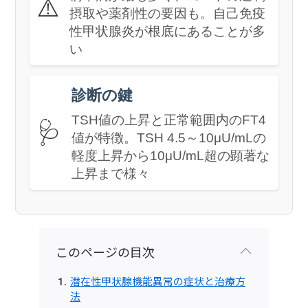
⚠️
摂取や薬剤性の要因も。自己免疫
性甲状腺炎が根底にあることが多
い
診断の鍵
TSH値の上昇と正常範囲内のFT4
🩺
値が特徴。TSH 4.5～10μU/mLの
軽度上昇から10μU/mL超の顕著な
上昇まで様々
このページの目次
潜在性甲状腺機能異常の症状と治療方
法