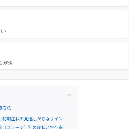
すい
.6%
療方法
と初期症状の見逃しがちなサイン
度（ステージ）別の症状と生存率