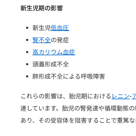
新生児期の影響
新生児
低血圧
腎不全
の発症
高カリウム血症
頭蓋形成不全
肺形成不全による呼吸障害
これらの影響は、胎児期における
レニン
-
連しています。胎児の腎発達や循環動態の
あり、その受容体を阻害することで重篤な