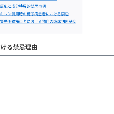
反応と成分特異的禁忌事項
キレン併用時の糖尿病患者における禁忌
腎動脈狭窄患者における独自の臨床判断基準
おける禁忌理由