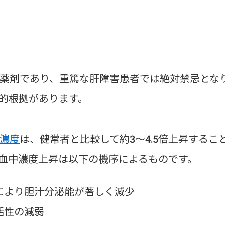
薬剤であり、重篤な肝障害患者では絶対禁忌とな
的根拠があります。
濃度
は、健常者と比較して約3～4.5倍上昇するこ
血中濃度上昇は以下の機序によるものです。
により胆汁分泌能が著しく減少
素活性の減弱