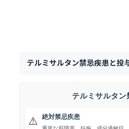
テルミサルタン禁忌疾患と投
テルミサルタン
絶対禁忌疾患
⚠️
重篤な肝障害、妊娠、成分過敏症