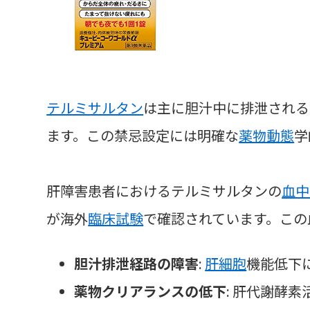
テルミサルタン
は主に胆汁中に排泄される
ます。この禁忌設定には明確な
薬物動態
学
肝障害患者におけるテルミサルタンの
血中
が海外
臨床試験
で確認されています。この
胆汁排泄経路の障害
:
肝細胞
機能低下
薬物クリアランスの低下
: 肝代謝酵