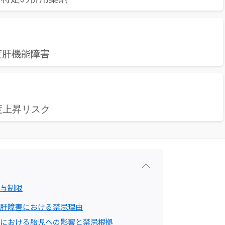
度肝機能障害
度上昇リスク
与制限
肝障害における禁忌理由
における胎児への影響と禁忌根拠