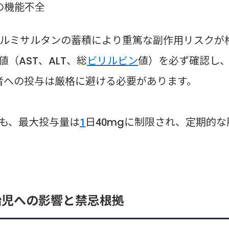
の機能不全
ルミサルタンの蓄積により重篤な副作用リスクが
値（AST、ALT、総
ビリルビン
値）を必ず確認し
当する患者への投与は厳格に避ける必要があります。
も、最大投与量は
1
日40mgに制限され、定期的な
胎児への影響と禁忌根拠