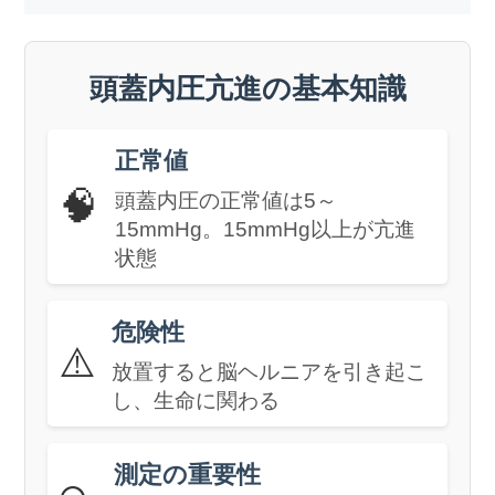
頭蓋内圧亢進の基本知識
正常値
🧠
頭蓋内圧の正常値は5～
15mmHg。15mmHg以上が亢進
状態
危険性
⚠️
放置すると脳ヘルニアを引き起こ
し、生命に関わる
測定の重要性