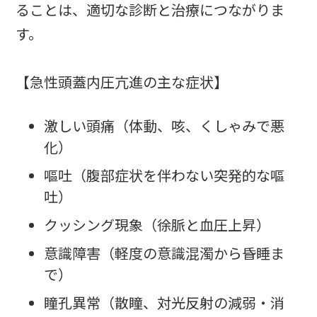
ることは、適切な診断と治療につながりま
す。
【急性頭蓋内圧亢進の主な症状】
激しい頭痛（体動、咳、くしゃみで悪
化）
嘔吐（腹部症状を伴わない突発的な嘔
吐）
クッシング現象（徐脈と血圧上昇）
意識障害（軽度の意識混濁から昏睡ま
で）
瞳孔異常（散瞳、対光反射の減弱・消