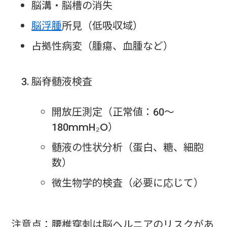
脳溝・脳槽の消失
脳浮腫
所見（低吸収域）
占拠性病変（腫瘍、血腫など）
脳脊髄液検査
開放圧測定（正常値：60〜
180mmH₂O）
髄液の性状分析（蛋白、糖、細胞
数）
微生物学的検査（必要に応じて）
注意点：腰椎穿刺は脳ヘルニアのリスクがあ