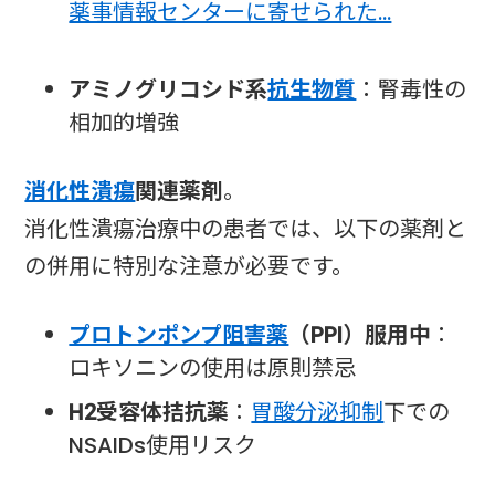
薬事情報センターに寄せられた…
アミノグリコシド系
抗生物質
：腎毒性の
相加的増強
消化性潰瘍
関連薬剤
。
消化性潰瘍治療中の患者では、以下の薬剤と
の併用に特別な注意が必要です。
プロトンポンプ阻害薬
（PPI）服用中
：
ロキソニンの使用は原則禁忌
H2受容体拮抗薬
：
胃酸分泌抑制
下での
NSAIDs使用リスク