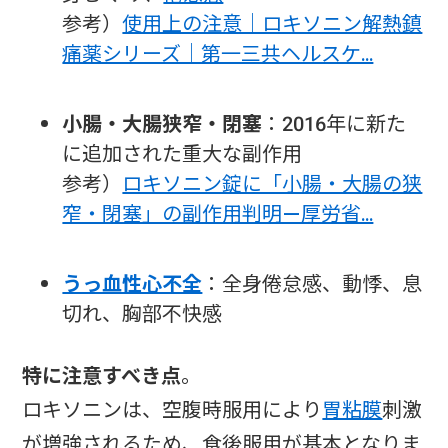
参考）
使用上の注意｜ロキソニン解熱鎮
痛薬シリーズ｜第一三共ヘルスケ…
小腸・大腸狭窄・閉塞
：2016年に新た
に追加された重大な副作用
参考）
ロキソニン錠に「小腸・大腸の狭
窄・閉塞」の副作用判明—厚労省…
うっ血性心不全
：全身倦怠感、動悸、息
切れ、胸部不快感
特に注意すべき点
。
ロキソニンは、空腹時服用により
胃粘膜
刺激
が増強されるため、食後服用が基本となりま