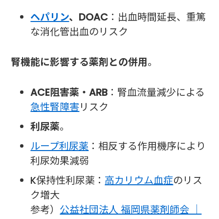
ヘパリン
、DOAC
：出血時間延長、重篤
な消化管出血のリスク
腎機能に影響する薬剤との併用
。
ACE阻害薬・ARB
：腎血流量減少による
急性腎障害
リスク
利尿薬
。
ループ利尿薬
：相反する作用機序により
利尿効果減弱
K保持性利尿薬：
高カリウム血症
のリス
ク増大
参考）
公益社団法人 福岡県薬剤師会 ｜