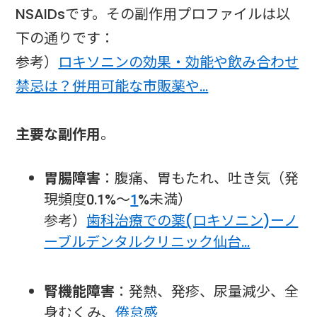
NSAIDsです。その副作用プロファイルは以
下の通りです：
参考）
ロキソニンの効果・効能や飲み合わせ
禁忌は？併用可能な市販薬や…
主要な副作用
。
胃腸障害
：腹痛、胃もたれ、吐き気（発
現頻度0.1%～
1
%未満）
参考）
歯科治療での薬(ロキソニン)ーノ
ーブルデンタルクリニック仙台…
腎機能障害
：発熱、発疹、尿量減少、全
身むくみ、
倦怠感