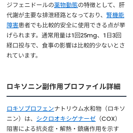
ジフェニドールの
薬物動態
の特徴として、肝
代謝が主要な排泄経路となっており、
腎機能
障害
患者でも比較的安全に使用できる点が挙
げられます。通常用量は1回25mg、1日3回
経口投与で、食事の影響は比較的少ないとさ
れています。
ロキソニン副作用プロファイル詳細
ロキソプロフェン
ナトリウム水和物（ロキソ
ニン）は、
シクロオキシゲナーゼ
（COX）
阻害による抗炎症・解熱・鎮痛作用を示す