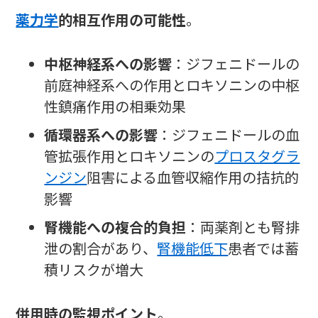
薬力学
的相互作用の可能性
。
中枢神経系への影響
：ジフェニドールの
前庭神経系への作用とロキソニンの中枢
性鎮痛作用の相乗効果
循環器系への影響
：ジフェニドールの血
管拡張作用とロキソニンの
プロスタグラ
ンジン
阻害による血管収縮作用の拮抗的
影響
腎機能への複合的負担
：両薬剤とも腎排
泄の割合があり、
腎機能低下
患者では蓄
積リスクが増大
併用時の監視ポイント
。