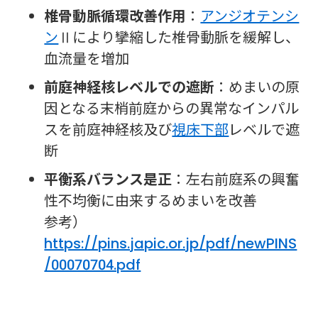
椎骨動脈循環改善作用
：
アンジオテンシ
ン
Ⅱにより攣縮した椎骨動脈を緩解し、
血流量を増加
前庭神経核レベルでの遮断
：めまいの原
因となる末梢前庭からの異常なインパル
スを前庭神経核及び
視床下部
レベルで遮
断
平衡系バランス是正
：左右前庭系の興奮
性不均衡に由来するめまいを改善
参考）
https://pins.japic.or.jp/pdf/newPINS
/00070704.pdf