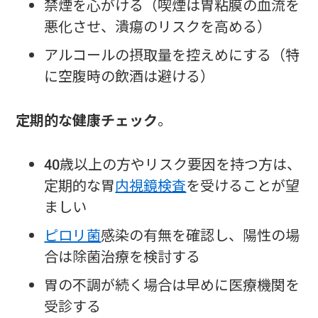
禁煙を心がける（喫煙は胃粘膜の血流を
悪化させ、潰瘍のリスクを高める）
アルコールの摂取量を控えめにする（特
に空腹時の飲酒は避ける）
定期的な健康チェック
。
40歳以上の方やリスク要因を持つ方は、
定期的な胃
内視鏡検査
を受けることが望
ましい
ピロリ菌
感染の有無を確認し、陽性の場
合は除菌治療を検討する
胃の不調が続く場合は早めに医療機関を
受診する