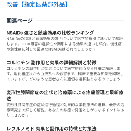
改善【指定医薬部外品】
関連ページ
NSAIDs 強さと鎮痛効果の比較ランキング
NSAIDsの種類と鎮痛効果の強さについて医学的根拠に基づいて解説
します。COX阻害の選択性や剤形による効果の違いも紹介。慢性痛
や急性痛に対して最適なNSAIDsはどれでしょうか？
コルヒチン 副作用と効果の詳細解説と特徴
コルヒチンの副作用と効果について医学的観点から詳細に解説しま
す。消化器症状から血液系への影響まで、臨床で重要な知識を網羅し
ていますが、どのような患者さんに適切な選択肢となるのでしょう
か？
変形性膝関節症の症状と治療薬による疼痛管理と最新療
法
変形性膝関節症の症状進行過程と効果的な薬物療法の選択、最新の治
療研究まで詳しく解説。あなたの診療で見落としがちなポイントはあ
りませんか？
レフルノミド 効果と副作用の特徴と対策法