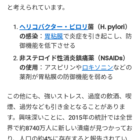
と考えられています。
ヘリコバクター・ピロリ
菌（H. pylori）
の感染
：
胃粘膜
で炎症を引き起こし、防
御機能を低下させる
非ステロイド性消炎鎮痛薬（NSAIDs）
の使用
：アスピリンや
ロキソニン
などの
薬剤が胃粘膜の防御機能を弱める
この他にも、強いストレス、過度の飲酒、喫
煙、過労なども引き金となることがありま
す。興味深いことに、2015年の統計では全世
界で約8740万人に新しい潰瘍が見つかってお
り、人口の約4%に存在すると報告されてい