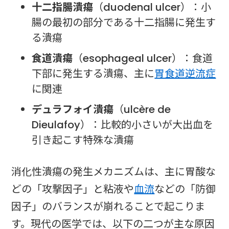
十二指腸潰瘍
（duodenal ulcer）：小
腸の最初の部分である十二指腸に発生す
る潰瘍
食道潰瘍
（esophageal ulcer）：食道
下部に発生する潰瘍、主に
胃食道逆流症
に関連
デュラフォイ潰瘍
（ulcère de
Dieulafoy）：比較的小さいが大出血を
引き起こす特殊な潰瘍
消化性潰瘍の発生メカニズムは、主に胃酸な
どの「攻撃因子」と粘液や
血流
などの「防御
因子」のバランスが崩れることで起こりま
す。現代の医学では、以下の二つが主な原因