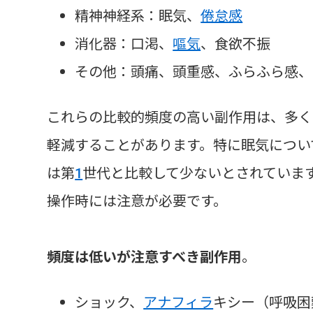
精神神経系：眠気、
倦怠感
消化器：口渇、
嘔気
、食欲不振
その他：頭痛、頭重感、ふらふら感、
これらの比較的頻度の高い副作用は、多く
軽減することがあります。特に眠気につい
は第
1
世代と比較して少ないとされていま
操作時には注意が必要です。
頻度は低いが注意すべき副作用
。
ショック、
アナフィラ
キシー（呼吸困