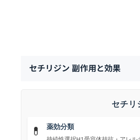
セチリジン 副作用と効果
セチリ
薬効分類
💊
持続性選択H1受容体拮抗・アレル