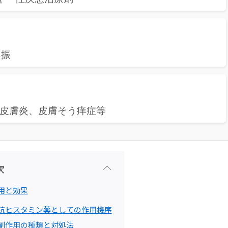
不振
皮膚炎、皮膚そう痒症等
次
用と効果
 抗ヒスタミン薬としての作用機序
 副作用の種類と対処法