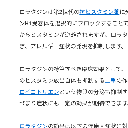
ロラタジンは第2世代の
抗ヒスタミン薬
に
ンH1受容体を選択的にブロックすること
からヒスタミンが遊離されますが、ロラタ
ぎ、アレルギー症状の発現を抑制します。
ロラタジンの特筆すべき臨床効果として、
のヒスタミン放出自体も抑制する
二重
の作
ロイコトリエン
という物質の分泌も抑制す
づまり症状にも一定の効果が期待できます
ロラタジン
の効果は以下の疾患・症状に対