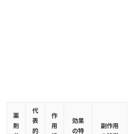
代
薬
作
表
効果
剤
用
副作用
的
の特