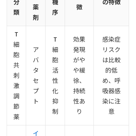
分
機
の特徴
薬
徴
類
序
剤
T
T
効果
感染症
細
ア
細
発現
リスク
胞
バ
胞
がや
は比較
共
タ
活
や緩
的低
刺
セ
性
徐、
め、呼
激
プ
化
持続
吸器感
調
ト
抑
性あ
染に注
節
制
り
意
薬
イ