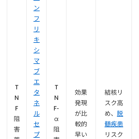
ン
フ
リ
キ
シ
マ
ブ
エ
T
T
タ
効果
結核リ
N
N
ネ
発現
スク高
F
F-
ル
が比
め、
脱
阻
α
セ
較的
髄疾患
害
阻
プ
早い
リスク