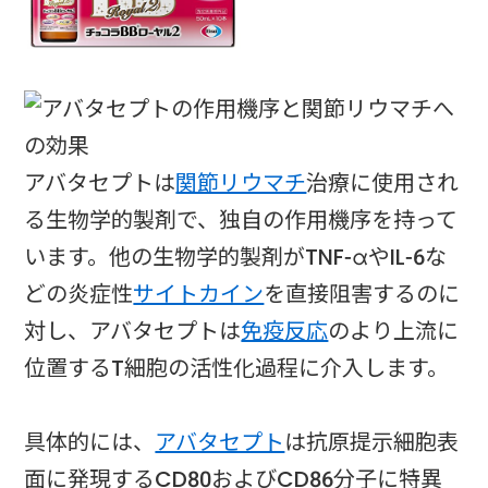
アバタセプトは
関節リウマチ
治療に使用され
る生物学的製剤で、独自の作用機序を持って
います。他の生物学的製剤がTNF-αやIL-6な
どの炎症性
サイトカイン
を直接阻害するのに
対し、アバタセプトは
免疫反応
のより上流に
位置するT細胞の活性化過程に介入します。
具体的には、
アバタセプト
は抗原提示細胞表
面に発現するCD80およびCD86分子に特異