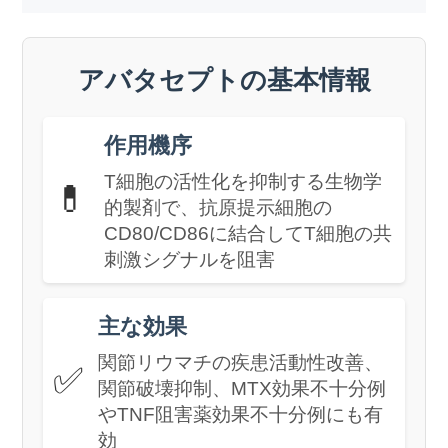
アバタセプトの基本情報
作用機序
T細胞の活性化を抑制する生物学
💊
的製剤で、抗原提示細胞の
CD80/CD86に結合してT細胞の共
刺激シグナルを阻害
主な効果
関節リウマチの疾患活動性改善、
✅
関節破壊抑制、MTX効果不十分例
やTNF阻害薬効果不十分例にも有
効