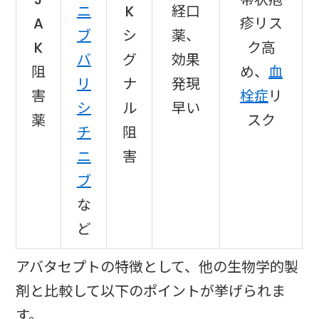
ニ
K
経口
A
疹リス
ブ
シ
薬、
K
ク高
バ
グ
効果
阻
め、
血
リ
ナ
発現
害
栓症
リ
シ
ル
早い
薬
スク
チ
阻
ニ
害
ブ
な
ど
アバタセプトの特徴として、他の生物学的製
剤と比較して以下のポイントが挙げられま
す。