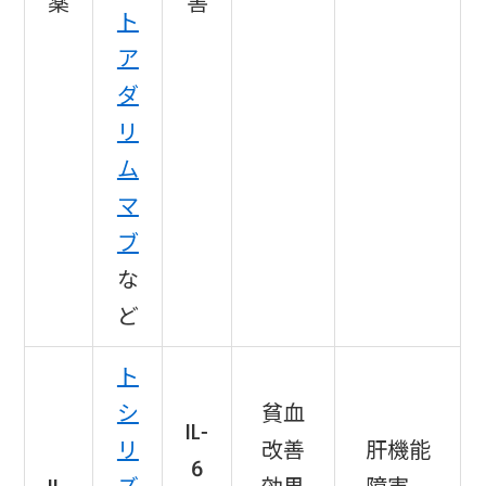
薬
害
ト
ア
ダ
リ
ム
マ
ブ
な
ど
ト
シ
貧血
IL-
リ
改善
肝機能
6