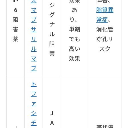
IL-
ズ
効果
障害、
シ
6
マ
あ
脂質異
グ
阻
ブ
り、
常症
、
ナ
害
サ
単剤
消化管
ル
薬
リ
でも
穿孔リ
阻
ル
高い
スク
害
マ
効果
ブ
ト
フ
ァ
シ
J
チ
A
J
帯状疱