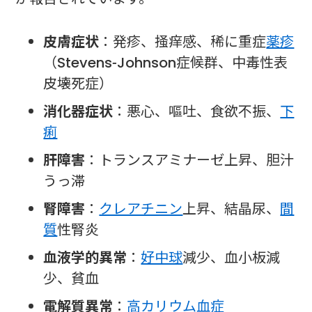
皮膚症状
：発疹、掻痒感、稀に重症
薬疹
（Stevens-Johnson症候群、中毒性表
皮壊死症）
消化器症状
：悪心、嘔吐、食欲不振、
下
痢
肝障害
：トランスアミナーゼ上昇、胆汁
うっ滞
腎障害
：
クレアチニン
上昇、結晶尿、
間
質
性腎炎
血液学的異常
：
好中球
減少、血小板減
少、貧血
電解質異常
：
高カリウム血症