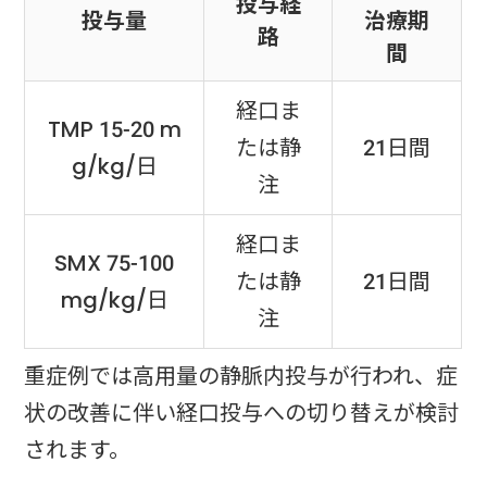
投与経
投与量
治療期
路
間
経口ま
TMP 15-20 m
たは静
21日間
g/kg/日
注
経口ま
SMX 75-100
たは静
21日間
mg/kg/日
注
重症例では高用量の静脈内投与が行われ、症
状の改善に伴い経口投与への切り替えが検討
されます。