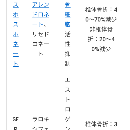
ス
アレン
骨
椎体骨折：4
ホ
ドロネ
細
0〜70%減少
ス
ート
、
胞
非椎体骨
ホ
リセド
活
折：20〜4
ネ
ロネー
性
0%減少
ー
ト
抑
ト
制
エ
ス
ト
ロ
SE
ラロキ
ゲ
椎体骨折：3
R
シフェ
ン