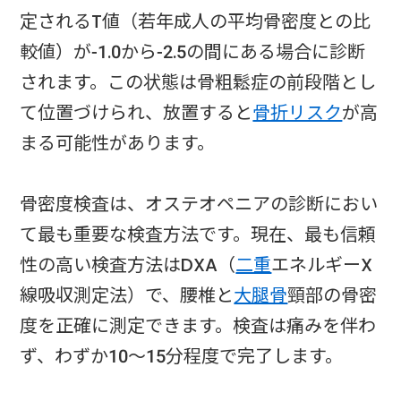
定されるT値（若年成人の平均骨密度との比
較値）が-1.0から-2.5の間にある場合に診断
されます。この状態は骨粗鬆症の前段階とし
て位置づけられ、放置すると
骨折リスク
が高
まる可能性があります。
骨密度検査は、オステオペニアの診断におい
て最も重要な検査方法です。現在、最も信頼
性の高い検査方法はDXA（
二重
エネルギーX
線吸収測定法）で、腰椎と
大腿骨
頸部の骨密
度を正確に測定できます。検査は痛みを伴わ
ず、わずか10〜15分程度で完了します。