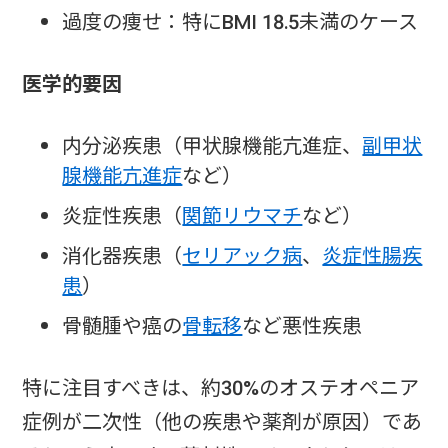
過度の痩せ：特にBMI 18.5未満のケース
医学的要因
内分泌疾患（甲状腺機能亢進症、
副甲状
腺機能亢進症
など）
炎症性疾患（
関節リウマチ
など）
消化器疾患（
セリアック病
、
炎症性腸疾
患
）
骨髄腫や癌の
骨転移
など悪性疾患
特に注目すべきは、約30%のオステオペニア
症例が二次性（他の疾患や薬剤が原因）であ