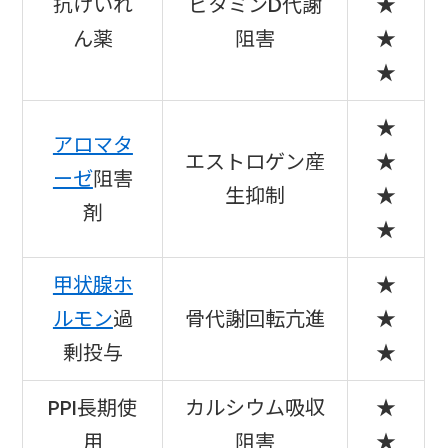
抗けいれ
ビタミンD代謝
★
ん薬
阻害
★
★
★
アロマタ
エストロゲン産
★
ーゼ
阻害
生抑制
★
剤
★
甲状腺ホ
★
ルモン
過
骨代謝回転亢進
★
剰投与
★
PPI長期使
カルシウム吸収
★
用
阻害
★