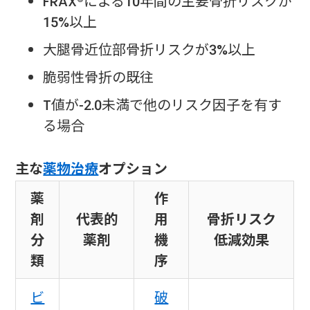
FRAX®による10年間の主要骨折リスクが
15%以上
大腿骨近位部骨折リスクが3%以上
脆弱性骨折の既往
T値が-2.0未満で他のリスク因子を有す
る場合
主な
薬物治療
オプション
薬
作
剤
代表的
用
骨折リスク
分
薬剤
機
低減効果
類
序
ビ
破