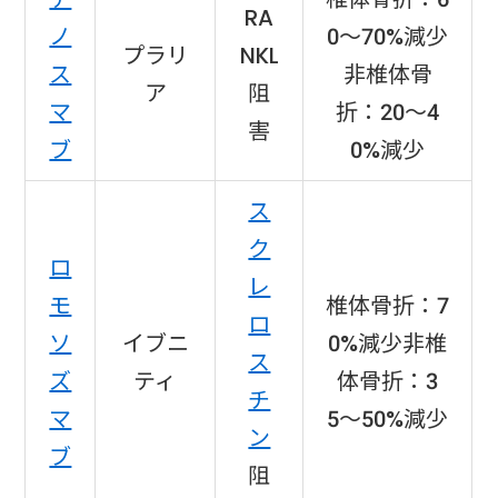
RA
ノ
0〜70%減少
プラリ
NKL
ス
非椎体骨
ア
阻
マ
折：20〜4
害
ブ
0%減少
ス
ク
ロ
レ
モ
椎体骨折：7
ロ
ソ
イブニ
0%減少非椎
ス
ズ
ティ
体骨折：3
チ
マ
5〜50%減少
ン
ブ
阻