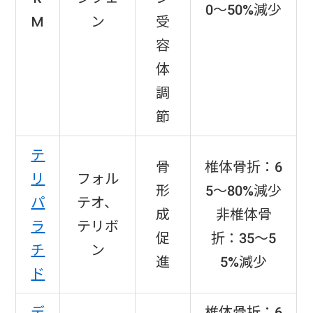
0〜50%減少
M
ン
受
容
体
調
節
テ
骨
椎体骨折：6
リ
フォル
形
5〜80%減少
パ
テオ、
成
非椎体骨
ラ
テリボ
促
折：35〜5
チ
ン
進
5%減少
ド
デ
椎体骨折：6