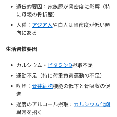
遺伝的要因：家族歴が骨密度に影響（特
に母親の骨折歴）
人種：
アジア人
や白人は骨密度が低い傾
向にある
生活習慣要因
カルシウム・
ビタミンD
摂取不足
運動不足（特に荷重負荷運動の不足）
喫煙：
骨芽細胞
機能の低下と骨吸収の促
進
過度のアルコール摂取：
カルシウム代謝
異常を招く