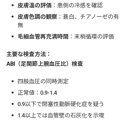
皮膚温の評価
：患側の冷感を確認
皮膚色調の観察
：蒼白、チアノーゼの有
無
毛細血管再充満時間
：末梢循環の評価
主要な検査方法：
ABI（足関節上腕血圧比）検査
四肢血圧の同時測定
正常値：0.9-1.4
0.9以下で閉塞性動脈硬化症を疑う
1.4以上では血管壁の石灰化を示唆