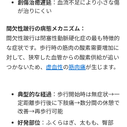
創傷治癒遅延
：血流不足により小さな傷
が治りにくい
間欠性跛行の病態メカニズム：
間欠性跛行は閉塞性動脈硬化症の最も特徴的
な症状です。歩行時の筋肉の酸素需要増加に
対して、狭窄した血管からの酸素供給が追い
つかないため、
虚血性
の
筋肉痛
が生じます。
典型的な経過
：歩行開始時は無症状→一
定距離歩行後に下肢痛→数分間の休憩で
改善→再歩行可能
好発部位
：ふくらはぎ、太もも、臀部