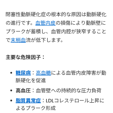
閉塞性動脈硬化症の根本的な原因は動脈硬化
の進行です。
血管内皮
の損傷により動脈壁に
プラークが蓄積し、血管内腔が狭窄すること
で
末梢血
流が低下します。
主要な危険因子：
糖尿病
：
高血糖
による血管内皮障害が動
脈硬化を促進
高血圧
：血管壁への持続的な圧力負荷
脂質異常症
：LDLコレステロール上昇に
よるプラーク形成