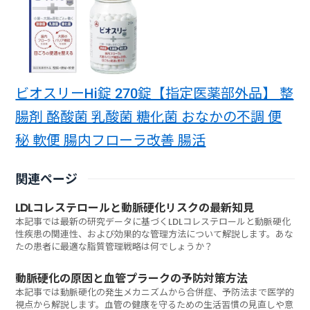
ビオスリーHi錠 270錠【指定医薬部外品】 整
腸剤 酪酸菌 乳酸菌 糖化菌 おなかの不調 便
秘 軟便 腸内フローラ改善 腸活
関連ページ
LDLコレステロールと動脈硬化リスクの最新知見
本記事では最新の研究データに基づくLDLコレステロールと動脈硬化
性疾患の関連性、および効果的な管理方法について解説します。あな
たの患者に最適な脂質管理戦略は何でしょうか？
動脈硬化の原因と血管プラークの予防対策方法
本記事では動脈硬化の発生メカニズムから合併症、予防法まで医学的
視点から解説します。血管の健康を守るための生活習慣の見直しや意