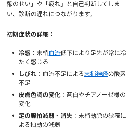
齢のせい」や「疲れ」と自己判断してしま
い、診断の遅れにつながります。
初期症状の詳細：
冷感
：末梢
血流
低下により足先が常に冷
たく感じる
しびれ
：血流不足による
末梢神経
の酸素
不足
皮膚色調の変化
：蒼白やチアノーゼ様の
変化
足の脈拍減弱・消失
：末梢動脈の狭窄に
よる拍動の減弱