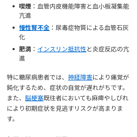
喫煙
：血管内皮機能障害と血小板凝集能
亢進
慢性腎不全
：尿毒症物質による血管石灰
化
肥満
：
インスリン抵抗性
と炎症反応の亢
進
特に糖尿病患者では、
神経障害
により痛覚が
鈍化するため、症状の自覚が遅れがちです。
また、
脳梗塞
既往者においても麻痺やしびれ
により初期症状を見逃すリスクが高まりま
す。