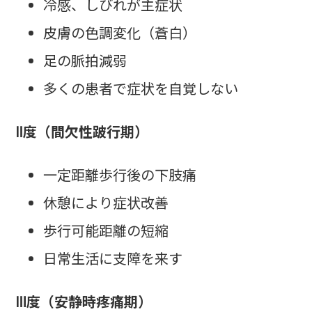
冷感、しびれが主症状
皮膚の色調変化（蒼白）
足の脈拍減弱
多くの患者で症状を自覚しない
Ⅱ度（間欠性跛行期）
一定距離歩行後の下肢痛
休憩により症状改善
歩行可能距離の短縮
日常生活に支障を来す
Ⅲ度（安静時疼痛期）