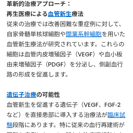
革新的治療アプローチ：
再生医療による
血管新生
療法
従来の治療では改善困難な重症例に対して、
自家骨髄単核球細胞や
間葉系幹細胞
を用いた
血管新生療法が研究されています。これらの
細胞は血管内皮増殖因子（VEGF）や血小板
由来増殖因子（PDGF）を分泌し、側副血行
路の形成を促進します。
遺伝子治療
の可能性
血管新生を促進する遺伝子（VEGF、FGF-2
など）を直接患部に導入する治療法が
臨床試
験
段階にあります。特に従来の血行再建術が