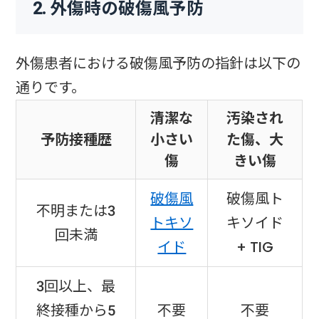
2. 外傷時の破傷風予防
外傷患者における破傷風予防の指針は以下の
通りです。
清潔な
汚染され
予防接種歴
小さい
た傷、大
傷
きい傷
破傷風
破傷風ト
不明または3
トキソ
キソイド
回未満
イド
+ TIG
3回以上、最
終接種から5
不要
不要