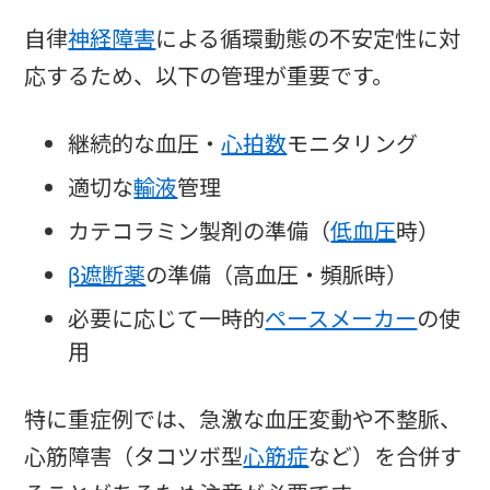
自律
神経障害
による循環動態の不安定性に対
応するため、以下の管理が重要です。
継続的な血圧・
心拍数
モニタリング
適切な
輸液
管理
カテコラミン製剤の準備（
低血圧
時）
β遮断薬
の準備（高血圧・頻脈時）
必要に応じて一時的
ペースメーカー
の使
用
特に重症例では、急激な血圧変動や不整脈、
心筋障害（タコツボ型
心筋症
など）を合併す