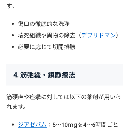
す。
傷口の徹底的な洗浄
壊死組織や異物の除去（
デブリドマン
）
必要に応じて切開排膿
4. 筋弛緩・鎮静療法
筋硬直や痙攣に対しては以下の薬剤が用いら
れます。
ジアゼパム
：5〜10mgを4〜6時間ごと