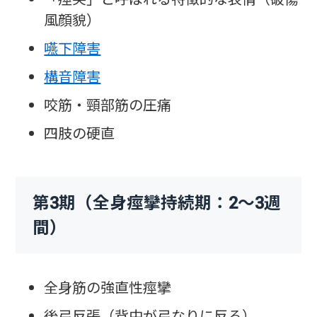
風顔貌）
嚥下障害
構音障害
咬筋・頸部筋の圧痛
四肢の硬直
第3期（全身痙攣持続期：2〜3週
間）
全身筋の強直性痙攣
後弓反張（背中が弓なりに反る）