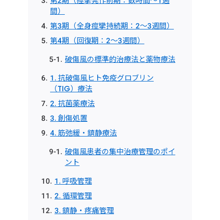
第2期（痙攣発作前期：数時間〜1週
間）
第3期（全身痙攣持続期：2〜3週間）
第4期（回復期：2〜3週間）
破傷風の標準的治療法と薬物療法
1. 抗破傷風ヒト免疫グロブリン
（TIG）療法
2. 抗菌薬療法
3. 創傷処置
4. 筋弛緩・鎮静療法
破傷風患者の集中治療管理のポイ
ント
1. 呼吸管理
2. 循環管理
3. 鎮静・疼痛管理