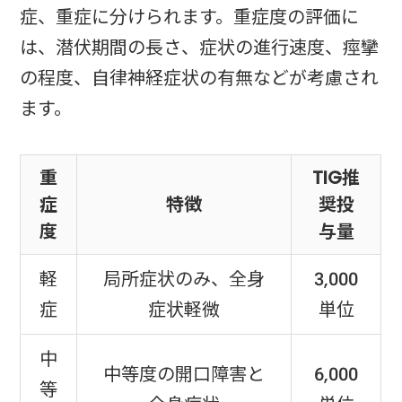
症、重症に分けられます。重症度の評価に
は、潜伏期間の長さ、症状の進行速度、痙攣
の程度、自律神経症状の有無などが考慮され
ます。
重
TIG推
症
特徴
奨投
度
与量
軽
局所症状のみ、全身
3,000
症
症状軽微
単位
中
中等度の開口障害と
6,000
等