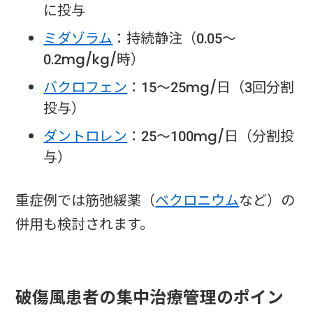
に投与
ミダゾラム
：持続静注（0.05〜
0.2mg/kg/時）
バクロフェン
：15〜25mg/日（3回分割
投与）
ダントロレン
：25〜100mg/日（分割投
与）
重症例では筋弛緩薬（
ベクロニウム
など）の
併用も検討されます。
破傷風患者の集中治療管理のポイン