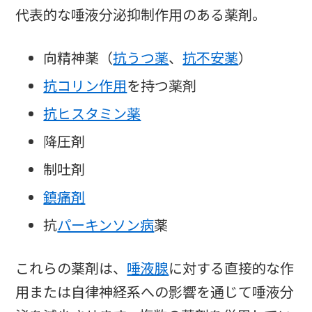
代表的な唾液分泌抑制作用のある薬剤。
向精神薬（
抗うつ薬
、
抗不安薬
）
抗コリン作用
を持つ薬剤
抗ヒスタミン薬
降圧剤
制吐剤
鎮痛剤
抗
パーキンソン病
薬
これらの薬剤は、
唾液腺
に対する直接的な作
用または自律神経系への影響を通じて唾液分