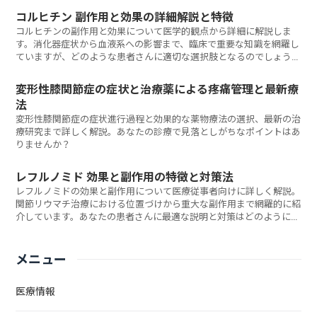
コルヒチン 副作用と効果の詳細解説と特徴
コルヒチンの副作用と効果について医学的観点から詳細に解説しま
す。消化器症状から血液系への影響まで、臨床で重要な知識を網羅し
ていますが、どのような患者さんに適切な選択肢となるのでしょう
か？
変形性膝関節症の症状と治療薬による疼痛管理と最新療
法
変形性膝関節症の症状進行過程と効果的な薬物療法の選択、最新の治
療研究まで詳しく解説。あなたの診療で見落としがちなポイントはあ
りませんか？
レフルノミド 効果と副作用の特徴と対策法
レフルノミドの効果と副作用について医療従事者向けに詳しく解説。
関節リウマチ治療における位置づけから重大な副作用まで網羅的に紹
介しています。あなたの患者さんに最適な説明と対策はどのように伝
えるべきでしょうか？
メニュー
医療情報