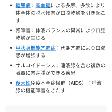
糖尿病
：
高血糖
による多尿、多飲により
体全体の脱水傾向が口腔乾燥を引き起こ
す
腎障害：体液バランスの異常により口腔
乾燥が生じる
甲状腺機能亢進症
：代謝亢進により口渇
感が増強する
サルコイドーシス：唾液腺を含む複数の
臓器に肉芽腫ができる疾患
後天性
免疫不全症候群（AIDS）：唾液
腺の機能障害をきたす