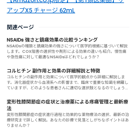
【Amazon.co.jp限定】【第1類医薬品】リ
アップX5 チャージ 62mL
関連ページ
NSAIDs 強さと鎮痛効果の比較ランキング
NSAIDsの種類と鎮痛効果の強さについて医学的根拠に基づいて解説
します。COX阻害の選択性や剤形による効果の違いも紹介。慢性痛
や急性痛に対して最適なNSAIDsはどれでしょうか？
コルヒチン 副作用と効果の詳細解説と特徴
コルヒチンの副作用と効果について医学的観点から詳細に解説しま
す。消化器症状から血液系への影響まで、臨床で重要な知識を網羅し
ていますが、どのような患者さんに適切な選択肢となるのでしょう
か？
変形性膝関節症の症状と治療薬による疼痛管理と最新療
法
変形性膝関節症の症状進行過程と効果的な薬物療法の選択、最新の治
療研究まで詳しく解説。あなたの診療で見落としがちなポイントはあ
りませんか？