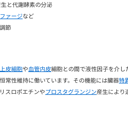
産生と代謝酵素の分泌
ファージ
など
調節
上皮細胞
や
血管内皮
細胞との間で液性因子を介し
恒常性維持に働いています。その機能には臓器
特
リスロポエチンや
プロスタグランジン
産生により