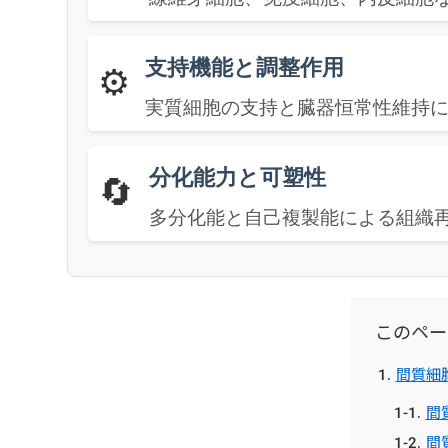
支持機能と調整作用
⚙️
実質細胞の支持と臓器恒常性維持
分化能力と可塑性
🔄
多分化能と自己複製能による組織
このペー
間質細
間
間