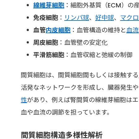
線維芽細胞
：細胞外基質（ECM）の
免疫細胞
：
リンパ球
、
好中球
、
マクロ
血管
内皮細胞
：血管構造の維持と
血流
周皮細胞
：血管壁の安定化
平滑筋細胞
：血管収縮と弛緩の制御
間質細胞は、間質細胞間もしくは接触する
活発なネットワークを形成し、臓器発生や
性
があり、例えば腎間質の線維芽細胞はエ
血や血流の調節を担っています。
間質細胞構造多様性解析