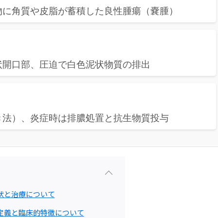
物に角質や皮脂が蓄積した良性腫瘍（嚢腫）
状開口部、圧迫で白色泥状物質の排出
き法）、炎症時は排膿処置と抗生物質投与
状と治療について
定義と臨床的特徴について