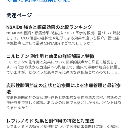
関連ページ
NSAIDs 強さと鎮痛効果の比較ランキング
NSAIDsの種類と鎮痛効果の強さについて医学的根拠に基づいて解説
します。COX阻害の選択性や剤形による効果の違いも紹介。慢性痛
や急性痛に対して最適なNSAIDsはどれでしょうか？
コルヒチン 副作用と効果の詳細解説と特徴
コルヒチンの副作用と効果について医学的観点から詳細に解説しま
す。消化器症状から血液系への影響まで、臨床で重要な知識を網羅し
ていますが、どのような患者さんに適切な選択肢となるのでしょう
か？
変形性膝関節症の症状と治療薬による疼痛管理と最新療
法
変形性膝関節症の症状進行過程と効果的な薬物療法の選択、最新の治
療研究まで詳しく解説。あなたの診療で見落としがちなポイントはあ
りませんか？
レフルノミド 効果と副作用の特徴と対策法
レフルノミドの効果と副作用について医療従事者向けに詳しく解説。