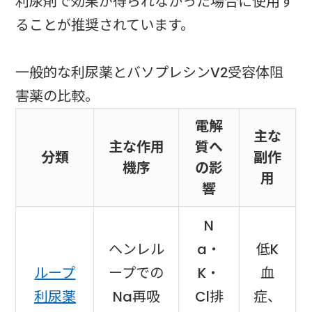
利尿剤で効果が得られなかった場合に使用す
ることが推奨されています。
一般的な利尿薬とバソプレシンV2受容体阻
害薬の比較。
電解
主な
主な作用
質へ
分類
副作
機序
の影
用
響
N
ヘンレル
a・
低K
ループ
ープでの
K・
血
利尿薬
Na再吸
Cl排
症、