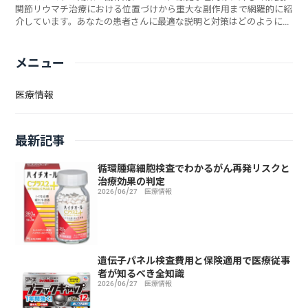
関節リウマチ治療における位置づけから重大な副作用まで網羅的に紹
介しています。あなたの患者さんに最適な説明と対策はどのように伝
えるべきでしょうか？
メニュー
医療情報
最新記事
循環腫瘍細胞検査でわかるがん再発リスクと
治療効果の判定
2026/06/27
医療情報
遺伝子パネル検査費用と保険適用で医療従事
者が知るべき全知識
2026/06/27
医療情報