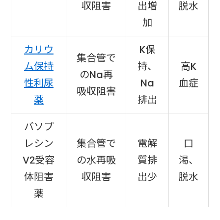
収阻害
出増
脱水
加
カリウ
K保
集合管で
ム保持
持、
高K
のNa再
性利尿
Na
血症
吸収阻害
薬
排出
バソプ
レシン
集合管で
電解
口
V2受容
の水再吸
質排
渇、
体阻害
収阻害
出少
脱水
薬