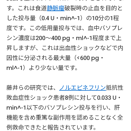
す。これは食道
静脈瘤
破裂時の止血を目的と
した投与量（0.4 U・min^-1）の10分の1程
度です。この低用量投与では、血中バソプレ
シン濃度は200〜400 pg・ml^-1程度まで上
昇しますが、これは出血性ショックなどで内
因性に分泌される最大量（<600 pg・
ml^-1）より少ない量です。
藤井らの研究では、
ノルエピネフリン
抵抗性
敗血症性ショック患者8例に対して0.033 U・
min^-1以下のバソプレシン投与を行い、肝
機能を含め重篤な副作用を認めることなく全
例救命できたと報告されています。