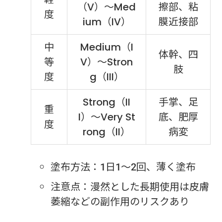
（V）〜Med
擦部、粘
度
ium（IV）
膜近接部
中
Medium（I
体幹、四
等
V）〜Stron
肢
度
g（III）
Strong（II
手掌、足
重
I）〜Very St
底、肥厚
度
rong（II）
病変
塗布方法：1日1〜2回、薄く塗布
注意点：漫然とした長期使用は皮膚
萎縮などの副作用のリスクあり