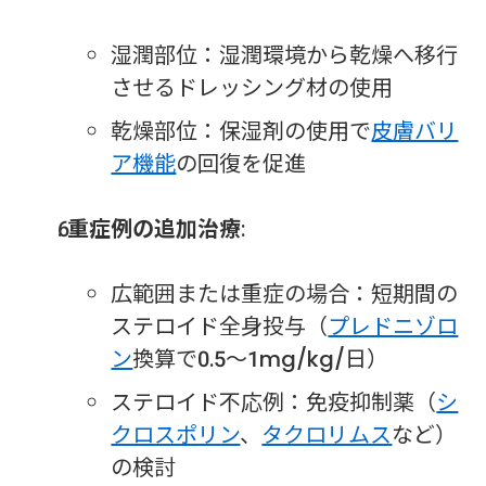
湿潤部位：湿潤環境から乾燥へ移行
させるドレッシング材の使用
乾燥部位：保湿剤の使用で
皮膚バリ
ア機能
の回復を促進
重症例の追加治療
:
広範囲または重症の場合：短期間の
ステロイド全身投与（
プレドニゾロ
ン
換算で0.5〜1mg/kg/日）
ステロイド不応例：免疫抑制薬（
シ
クロスポリン
、
タクロリムス
など）
の検討