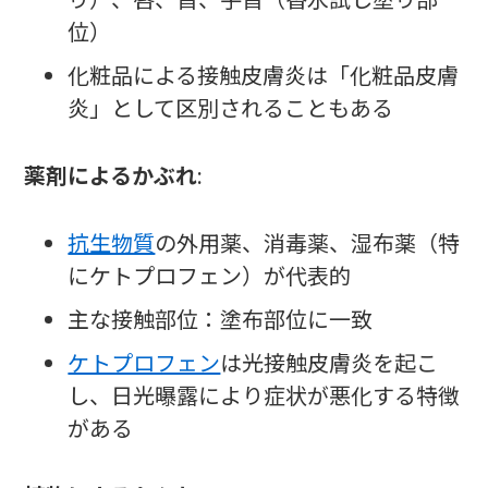
り）、唇、首、手首（香水試し塗り部
位）
化粧品による接触皮膚炎は「化粧品皮膚
炎」として区別されることもある
薬剤によるかぶれ
:
抗生物質
の外用薬、消毒薬、湿布薬（特
にケトプロフェン）が代表的
主な接触部位：塗布部位に一致
ケトプロフェン
は光接触皮膚炎を起こ
し、日光曝露により症状が悪化する特徴
がある