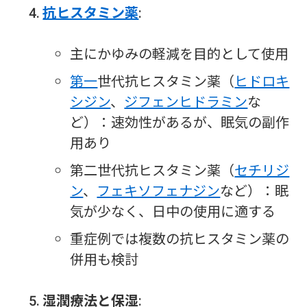
抗ヒスタミン薬
:
主にかゆみの軽減を目的として使用
第一
世代抗ヒスタミン薬（
ヒドロキ
シジン
、
ジフェンヒドラミン
な
ど）：速効性があるが、眠気の副作
用あり
第二世代抗ヒスタミン薬（
セチリジ
ン
、
フェキソフェナジン
など）：眠
気が少なく、日中の使用に適する
重症例では複数の抗ヒスタミン薬の
併用も検討
湿潤療法と保湿
: