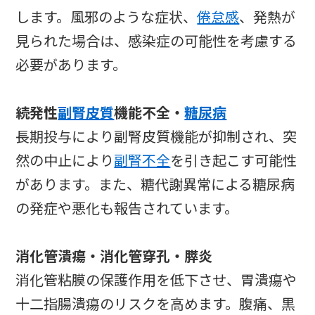
します。風邪のような症状、
倦怠感
、発熱が
見られた場合は、感染症の可能性を考慮する
必要があります。
続発性
副腎皮質
機能不全・
糖尿病
長期投与により副腎皮質機能が抑制され、突
然の中止により
副腎不全
を引き起こす可能性
があります。また、糖代謝異常による糖尿病
の発症や悪化も報告されています。
消化管潰瘍・消化管穿孔・膵炎
消化管粘膜の保護作用を低下させ、胃潰瘍や
十二指腸潰瘍のリスクを高めます。腹痛、黒