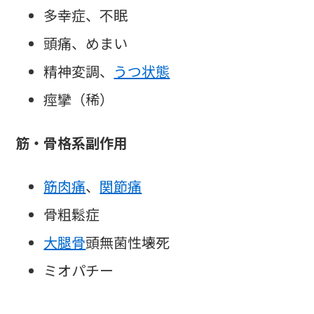
多幸症、不眠
頭痛、めまい
精神変調、
うつ状態
痙攣（稀）
筋・骨格系副作用
筋肉痛
、
関節痛
骨粗鬆症
大腿骨
頭無菌性壊死
ミオパチー