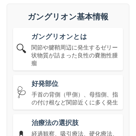
ガングリオン基本情報
ガングリオンとは
🔍
関節や腱鞘周辺に発生するゼリー
状物質が詰まった良性の嚢胞性腫
瘤
好発部位
🩺
手首の背側（甲側）、母指側、指
の付け根など関節近くに多く発生
治療法の選択肢
💊
経過観察、吸引療法、硬化療法、