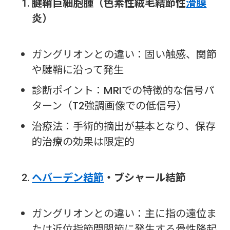
腱鞘巨細胞腫（色素性絨毛結節性
滑膜
炎）
ガングリオンとの違い：固い触感、関節
や腱鞘に沿って発生
診断ポイント：MRIでの特徴的な信号パ
ターン（T2強調画像での低信号）
治療法：手術的摘出が基本となり、保存
的治療の効果は限定的
ヘバーデン結節
・ブシャール結節
ガングリオンとの違い：主に指の遠位ま
たは近位指節間関節に発生する骨性隆起