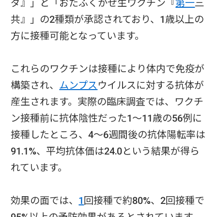
ダ』」と「おたふくかぜ生ワクチン『
第一
三
共』」の2種類が承認されており、1歳以上の
方に接種可能となっています。
これらのワクチンは接種により体内で免疫が
構築され、
ムンプス
ウイルスに対する抗体が
産生されます。実際の臨床調査では、ワクチ
ン接種前に抗体陰性だった1～11歳の56例に
接種したところ、4～6週間後の抗体陽転率は
91.1%、平均抗体価は24.0という結果が得ら
れています。
効果の面では、
1
回接種で約80%、2回接種で