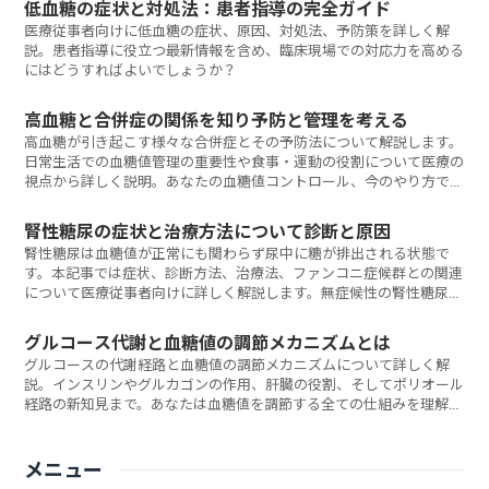
低血糖の症状と対処法：患者指導の完全ガイド
医療従事者向けに低血糖の症状、原因、対処法、予防策を詳しく解
説。患者指導に役立つ最新情報を含め、臨床現場での対応力を高める
にはどうすればよいでしょうか？
高血糖と合併症の関係を知り予防と管理を考える
高血糖が引き起こす様々な合併症とその予防法について解説します。
日常生活での血糖値管理の重要性や食事・運動の役割について医療の
視点から詳しく説明。あなたの血糖値コントロール、今のやり方で本
当に大丈夫ですか？
腎性糖尿の症状と治療方法について診断と原因
腎性糖尿は血糖値が正常にも関わらず尿中に糖が排出される状態で
す。本記事では症状、診断方法、治療法、ファンコニ症候群との関連
について医療従事者向けに詳しく解説します。無症候性の腎性糖尿に
どう対応すべきでしょうか？
グルコース代謝と血糖値の調節メカニズムとは
グルコースの代謝経路と血糖値の調節メカニズムについて詳しく解
説。インスリンやグルカゴンの作用、肝臓の役割、そしてポリオール
経路の新知見まで。あなたは血糖値を調節する全ての仕組みを理解し
ていますか？
メニュー