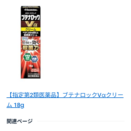
【指定第2類医薬品】ブテナロックVαクリー
ム 18g
関連ページ