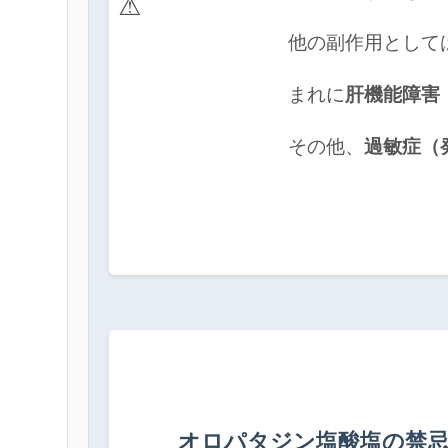
⚠️
            他の副作用とし
            まれに
肝機能障害（
            その他、
過敏症（
オロパタジン塩酸塩の禁忌