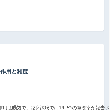
副作用と頻度
副作用は
眠気
で、臨床試験では
19.5%
の発現率が報告されて