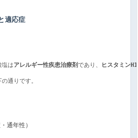
と適応症
塩酸塩は
アレルギー性疾患治療剤
であり、
ヒスタミンH
以下の通りです。

症・通年性）