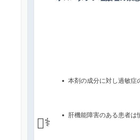
本剤の成分に対し過敏症
肝機能障害のある患者は
👩‍⚕️