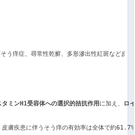
膚そう痒症、尋常性乾癬、多形滲出性紅斑など皮膚
スタミンH1受容体への選択的拮抗作用
に加え、
ロ
では、皮膚疾患に伴うそう痒の有効率は全体で約61.7%