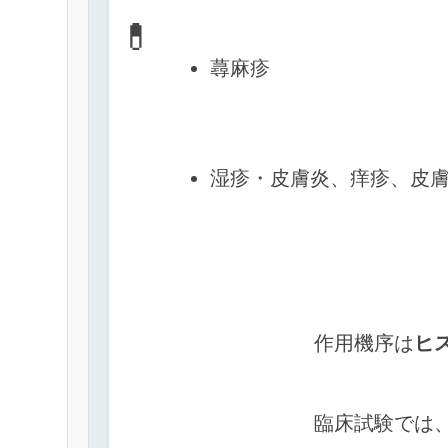
💊
蕁麻疹
湿疹・皮膚炎、痒疹、皮
            作用機序は
ヒ
            臨床試験