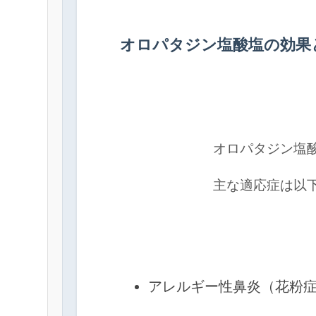
オロパタジン塩酸塩の効果
            オロパタジン
            主な適応症は
アレルギー性鼻炎（花粉