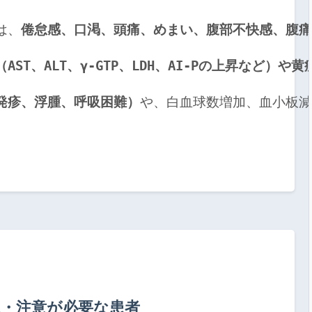
ては、
倦怠感、口渇、頭痛、めまい、腹部不快感、腹
AST、ALT、γ-GTP、LDH、AI-Pの上昇など）や
発疹、浮腫、呼吸困難）
や、白血球数増加、血小板減少
・注意が必要な患者