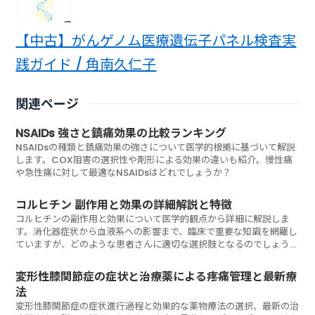
【中古】がんゲノム医療遺伝子パネル検査実
践ガイド / 角南久仁子
関連ページ
NSAIDs 強さと鎮痛効果の比較ランキング
NSAIDsの種類と鎮痛効果の強さについて医学的根拠に基づいて解説
します。COX阻害の選択性や剤形による効果の違いも紹介。慢性痛
や急性痛に対して最適なNSAIDsはどれでしょうか？
コルヒチン 副作用と効果の詳細解説と特徴
コルヒチンの副作用と効果について医学的観点から詳細に解説しま
す。消化器症状から血液系への影響まで、臨床で重要な知識を網羅し
ていますが、どのような患者さんに適切な選択肢となるのでしょう
か？
変形性膝関節症の症状と治療薬による疼痛管理と最新療
法
変形性膝関節症の症状進行過程と効果的な薬物療法の選択、最新の治