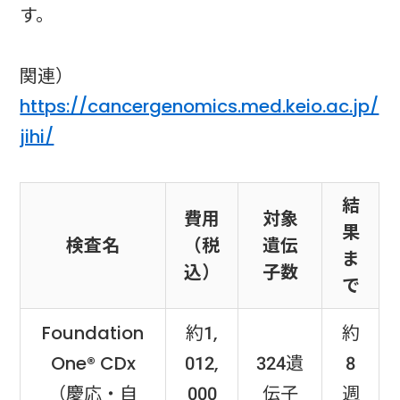
す。
関連）
https://cancergenomics.med.keio.ac.jp/
jihi/
結
費用
対象
果
検査名
（税
遺伝
ま
込）
子数
で
Foundation
約1,
約
One® CDx
012,
324遺
8
（慶応・自
000
伝子
週