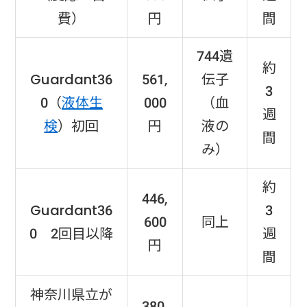
費）
円
間
744遺
約
Guardant36
561,
伝子
3
0（
液体生
000
（血
週
検
）初回
円
液の
間
み）
約
446,
Guardant36
3
600
同上
0 2回目以降
週
円
間
神奈川県立が
380,