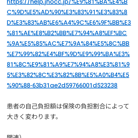
https://help.jhocc.jp/%E9%81%BA%E4%B
C%9D%E5%AD%90%E3%83%91%E3%83%8
D%E3%83%AB%E6%A4%9C%E6%9F%BB%E3
%81%AE%E8%B2%BB%E7%94%A8%EF%BC
%9A%E5%85%AC%E7%9A%84%E5%8C%BB
%E7%99%82%E4%BF%9D%E9%99%BA%E3%
81%8C%E9%81%A9%E7%94%A8%E3%81%9
5%E3%82%8C%E3%82%8B%E5%A0%B4%E5
%90%88-63b31ae2d59766001d523238
患者の自己負担額は保険の負担割合によって
大きく変わります。
関連）