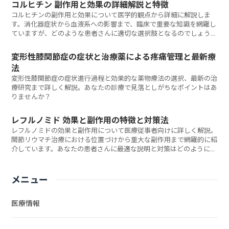
コルヒチン 副作用と効果の詳細解説と特徴
コルヒチンの副作用と効果について医学的観点から詳細に解説しま
す。消化器症状から血液系への影響まで、臨床で重要な知識を網羅し
ていますが、どのような患者さんに適切な選択肢となるのでしょう
か？
変形性膝関節症の症状と治療薬による疼痛管理と最新療
法
変形性膝関節症の症状進行過程と効果的な薬物療法の選択、最新の治
療研究まで詳しく解説。あなたの診療で見落としがちなポイントはあ
りませんか？
レフルノミド 効果と副作用の特徴と対策法
レフルノミドの効果と副作用について医療従事者向けに詳しく解説。
関節リウマチ治療における位置づけから重大な副作用まで網羅的に紹
介しています。あなたの患者さんに最適な説明と対策はどのように伝
えるべきでしょうか？
メニュー
医療情報