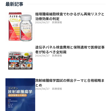
最新記事
循環腫瘍細胞検査でわかるがん再発リスクと
治療効果の判定
2026/06/27
医療情報
遺伝子パネル検査費用と保険適用で医療従事
者が知るべき全知識
2026/06/27
医療情報
放射線腫瘍学国試の頻出テーマと合格戦略ま
とめ
2026/06/27
医療情報