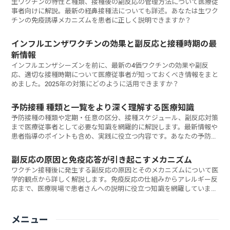
生ワクチンの特性と種類、接種後の副反応の管理方法について医療従
事者向けに解説。最新の経鼻接種法についても詳述。あなたは生ワク
チンの免疫誘導メカニズムを患者に正しく説明できますか？
インフルエンザワクチンの効果と副反応と接種時期の最
新情報
インフルエンザシーズンを前に、最新の4価ワクチンの効果や副反
応、適切な接種時期について医療従事者が知っておくべき情報をまと
めました。2025年の対策にどのように活用できますか？
予防接種 種類と一覧をより深く理解する医療知識
予防接種の種類や定期・任意の区分、接種スケジュール、副反応対策
まで医療従事者として必要な知識を網羅的に解説します。最新情報や
患者指導のポイントも含め、実践に役立つ内容です。あなたの予防接
種指導スキルは最新の知見に基づいていますか？
副反応の原因と免疫応答が引き起こすメカニズム
ワクチン接種後に発生する副反応の原因とそのメカニズムについて医
学的観点から詳しく解説します。免疫反応の仕組みからアレルギー反
応まで、医療現場で患者さんへの説明に役立つ知識を網羅していま
す。あなたは患者さんの不安にどう対応していますか？
メニュー