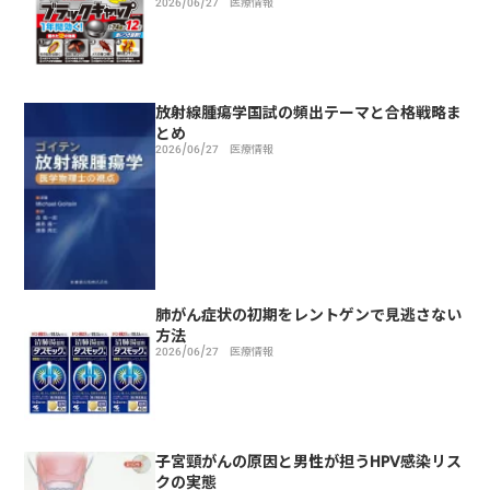
2026/06/27
医療情報
放射線腫瘍学国試の頻出テーマと合格戦略ま
とめ
2026/06/27
医療情報
肺がん症状の初期をレントゲンで見逃さない
方法
2026/06/27
医療情報
子宮頸がんの原因と男性が担うHPV感染リス
クの実態