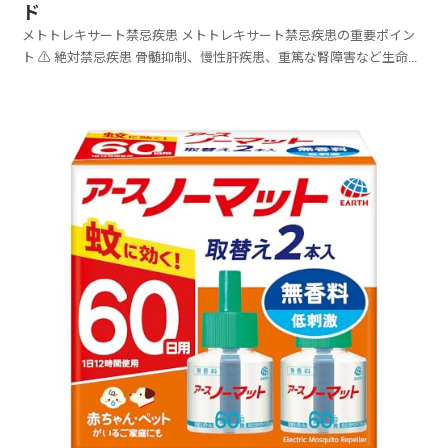
ド
メトトレキサート禁忌疾患 メトトレキサート禁忌疾患の重要ポイン
ト ⚠️ 絶対禁忌疾患 骨髄抑制、慢性肝疾患、重篤な腎障害など生命に
関わる疾患 🤰 ...