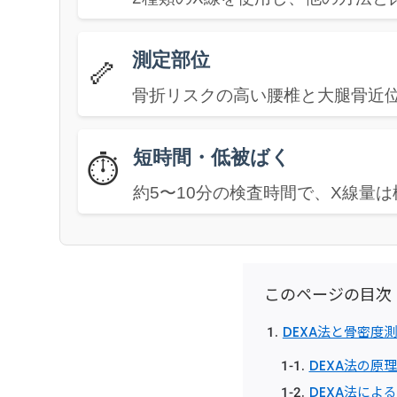
測定部位
🦴
骨折リスクの高い腰椎と大腿骨近
短時間・低被ばく
⏱️
約5〜10分の検査時間で、X線量
このページの目次
DEXA法と骨密度
DEXA法の原
DEXA法によ