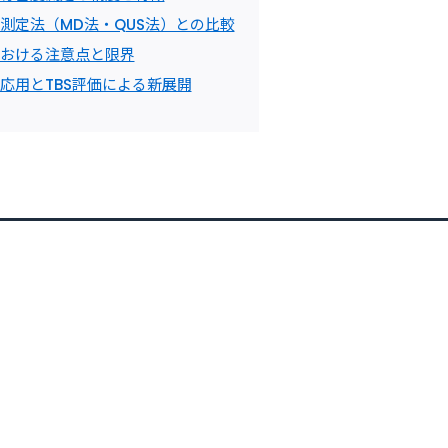
の測定法（MD法・QUS法）との比較
における注意点と限界
床応用とTBS評価による新展開